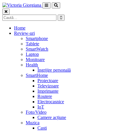
Skip
to
content
Caută
după:
Home
Review-uri
Smartphone
Tablete
SmartWatch
Laptop
Monitoare
Health
Îngrijire personală
SmartHome
Proiectoare
Televizoare
Imprimante
Routere
Electrocasnice
IoT
Foto/Video
Camere acțiune
Muzica
Casti