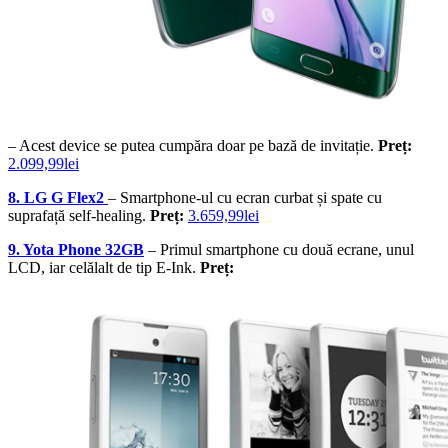
– Acest device se putea cumpăra doar pe bază de invitație.
Preț:
2.099,99lei
8. LG G Flex2
– Smartphone-ul cu ecran curbat și spate cu
suprafață self-healing.
Preț:
3.659,99lei
9. Yota Phone 32GB
– Primul smartphone cu două ecrane, unul
LCD, iar celălalt de tip E-Ink.
Preț: