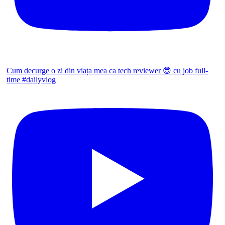
Cum decurge o zi din viața mea ca tech reviewer 😎 cu job full-
time #dailyvlog