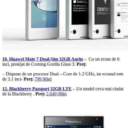
10. Huawei Mate 7 Dual-Sim 32GB Auriu
– Cu un ecran de 6
inci, protejat de Corning Gorilla Glass 3.
Preț:
– Dispune de un procesor Dual – Core de 1.2 GHz, iar ecranul este
de 3.1 inci-
Preț:
799,90lei
12. Blackberry Passport 32GB LTE
– Un model ceva mai ciudat
de la Blackberry .
Preț:
2.649,99lei