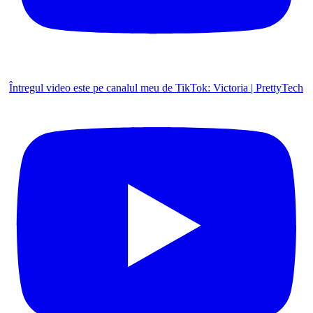
Întregul video este pe canalul meu de TikTok: Victoria | PrettyTech