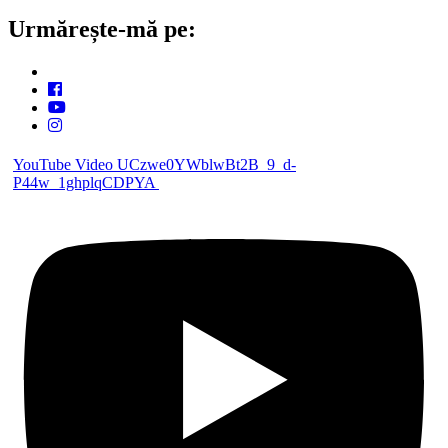
Urmărește-mă pe:
YouTube Video UCzwe0YWblwBt2B_9_d-
P44w_1ghplqCDPYA