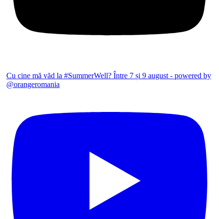
Cu cine mă văd la #SummerWell? Între 7 și 9 august - powered by
@orangeromania