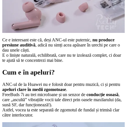
Ce e interesant este că, deși ANC-ul este puternic,
nu produce
presiune auditivă
, adică nu simți acea apăsare în urechi pe care o
dau unele căști.
E o liniște naturală, echilibrată, care nu te izolează complet, ci doar
te ajută să te concentrezi mai bine.
Cum e în apeluri?
ANC-ul de la Huawei nu e folosit doar pentru muzică, ci și pentru
apeluri clare în medii zgomotoase
.
FreeBuds 7i au trei microfoane și un senzor de
conducție osoasă
,
care „ascultă” vibrațiile vocii tale direct prin oasele maxilarului (da,
sună SF, dar funcționează!).
Astfel, vocea ta este separată de zgomotul de fundal și trimisă clar
către interlocutor.