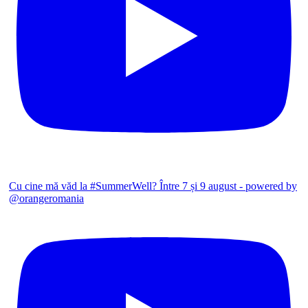
Cu cine mă văd la #SummerWell? Între 7 și 9 august - powered by
@orangeromania