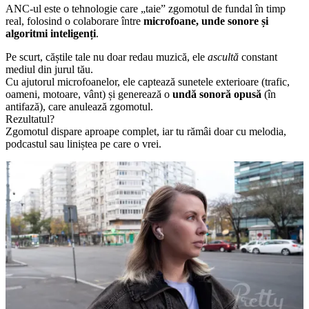
ANC-ul este o tehnologie care „taie” zgomotul de fundal în timp
real, folosind o colaborare între
microfoane, unde sonore și
algoritmi inteligenți
.
Pe scurt, căștile tale nu doar redau muzică, ele
ascultă
constant
mediul din jurul tău.
Cu ajutorul microfoanelor, ele captează sunetele exterioare (trafic,
oameni, motoare, vânt) și generează o
undă sonoră opusă
(în
antifază), care anulează zgomotul.
Rezultatul?
Zgomotul dispare aproape complet, iar tu rămâi doar cu melodia,
podcastul sau liniștea pe care o vrei.