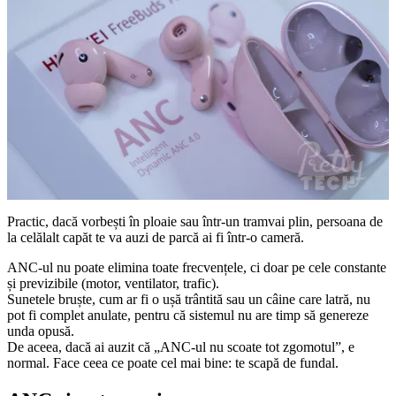
Practic, dacă vorbești în ploaie sau într-un tramvai plin, persoana de
la celălalt capăt te va auzi de parcă ai fi într-o cameră.
ANC-ul nu poate elimina toate frecvențele, ci doar pe cele constante
și previzibile (motor, ventilator, trafic).
Sunetele bruște, cum ar fi o ușă trântită sau un câine care latră, nu
pot fi complet anulate, pentru că sistemul nu are timp să genereze
unda opusă.
De aceea, dacă ai auzit că „ANC-ul nu scoate tot zgomotul”, e
normal. Face ceea ce poate cel mai bine: te scapă de fundal.