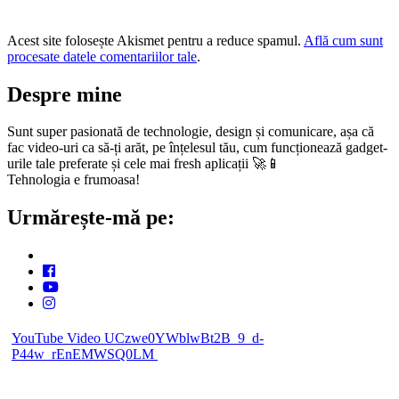
Acest site folosește Akismet pentru a reduce spamul.
Află cum sunt
procesate datele comentariilor tale
.
Despre mine
Sunt super pasionată de technologie, design și comunicare, așa că
fac video-uri ca să-ți arăt, pe înțelesul tău, cum funcționează gadget-
urile tale preferate și cele mai fresh aplicații 🚀📱
Tehnologia e frumoasa!
Urmărește-mă pe:
YouTube Video UCzwe0YWblwBt2B_9_d-
P44w_rEnEMWSQ0LM