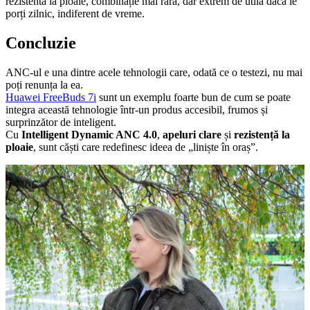
rezistentă la ploaie, combinație mai rară, dar extrem de utilă dacă le
porți zilnic, indiferent de vreme.
Concluzie
ANC-ul e una dintre acele tehnologii care, odată ce o testezi, nu mai
poți renunța la ea.
Huawei FreeBuds 7i
sunt un exemplu foarte bun de cum se poate
integra această tehnologie într-un produs accesibil, frumos și
surprinzător de inteligent.
Cu
Intelligent Dynamic ANC 4.0
,
apeluri clare
și
rezistență la
ploaie
, sunt căști care redefinesc ideea de „liniște în oraș”.