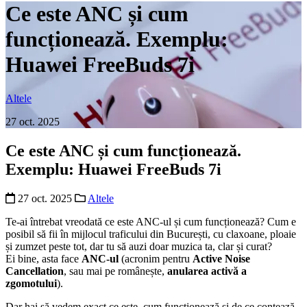
Ce este ANC și cum
funcționează. Exemplu:
Huawei FreeBuds 7i
Altele
27 oct. 2025
Ce este ANC și cum funcționează.
Exemplu: Huawei FreeBuds 7i
27 oct. 2025
Altele
Te-ai întrebat vreodată ce este ANC-ul și cum funcționează? Cum e
posibil să fii în mijlocul traficului din București, cu claxoane, ploaie
și zumzet peste tot, dar tu să auzi doar muzica ta, clar și curat?
Ei bine, asta face
ANC-ul
(acronim pentru
Active Noise
Cancellation
, sau mai pe românește,
anularea activă a
zgomotului
).
Dar hai să vedem exact ce este, cum funcționează și de ce contează.