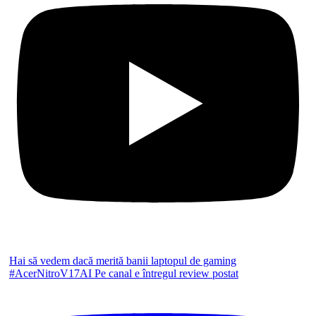
Hai să vedem dacă merită banii laptopul de gaming
#AcerNitroV17AI Pe canal e întregul review postat