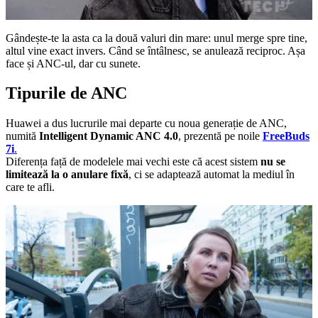
Gândește-te la asta ca la două valuri din mare: unul merge spre tine,
altul vine exact invers. Când se întâlnesc, se anulează reciproc. Așa
face și ANC-ul, dar cu sunete.
Tipurile de ANC
Huawei a dus lucrurile mai departe cu noua generație de ANC,
numită
Intelligent Dynamic ANC 4.0
, prezentă pe noile
FreeBuds
7i
.
Diferența față de modelele mai vechi este că acest sistem
nu se
limitează la o anulare fixă
, ci se adaptează automat la mediul în
care te afli.