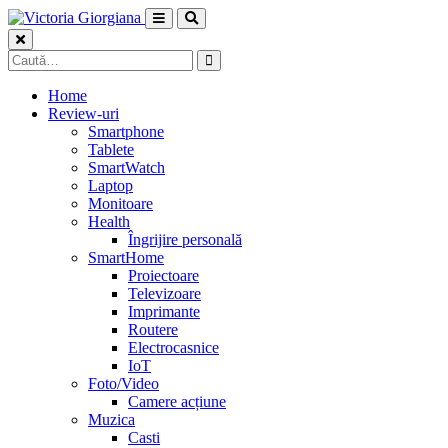
Skip
to
content
Caută
după:
Home
Review-uri
Smartphone
Tablete
SmartWatch
Laptop
Monitoare
Health
Îngrijire personală
SmartHome
Proiectoare
Televizoare
Imprimante
Routere
Electrocasnice
IoT
Foto/Video
Camere acțiune
Muzica
Casti