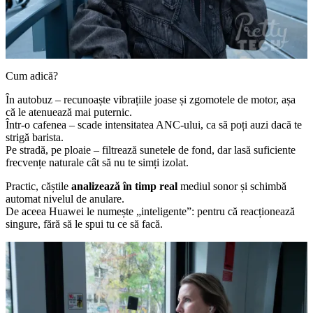
Cum adică?
În autobuz – recunoaște vibrațiile joase și zgomotele de motor, așa
că le atenuează mai puternic.
Într-o cafenea – scade intensitatea ANC-ului, ca să poți auzi dacă te
strigă barista.
Pe stradă, pe ploaie – filtrează sunetele de fond, dar lasă suficiente
frecvențe naturale cât să nu te simți izolat.
Practic, căștile
analizează în timp real
mediul sonor și schimbă
automat nivelul de anulare.
De aceea Huawei le numește „inteligente”: pentru că reacționează
singure, fără să le spui tu ce să facă.