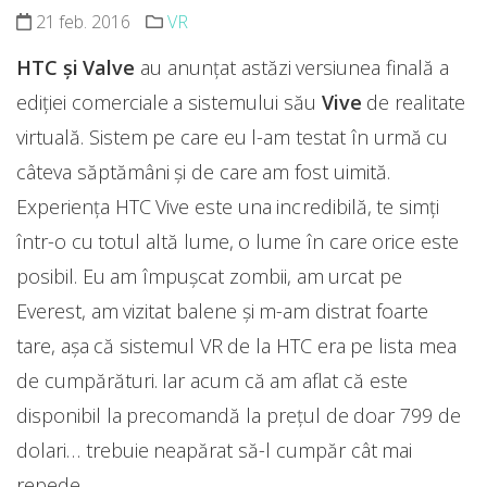
21 feb. 2016
VR
HTC și Valve
au anunţat astăzi versiunea finală a
ediţiei comerciale a sistemului său
Vive
de realitate
virtuală. Sistem pe care eu l-am testat în urmă cu
câteva săptămâni și de care am fost uimită.
Experiența HTC Vive este una incredibilă, te simți
într-o cu totul altă lume, o lume în care orice este
posibil. Eu am împușcat zombii, am urcat pe
Everest, am vizitat balene și m-am distrat foarte
tare, așa că sistemul VR de la HTC era pe lista mea
de cumpărături. Iar acum că am aflat că este
disponibil la precomandă la prețul de doar 799 de
dolari… trebuie neapărat să-l cumpăr cât mai
repede.