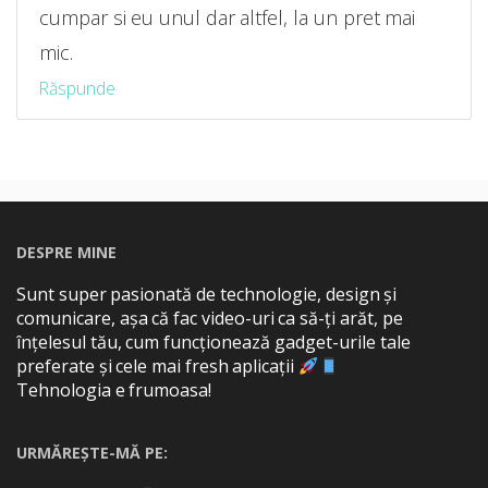
cumpar si eu unul dar altfel, la un pret mai
mic.
Răspunde
DESPRE MINE
Sunt super pasionată de technologie, design și
comunicare, așa că fac video-uri ca să-ți arăt, pe
înțelesul tău, cum funcționează gadget-urile tale
preferate și cele mai fresh aplicații
Tehnologia e frumoasa!
URMĂREȘTE-MĂ PE: