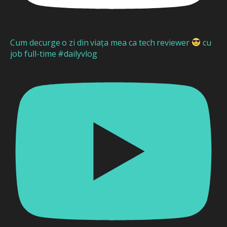
Cum decurge o zi din viața mea ca tech reviewer
cu
job full-time #dailyvlog