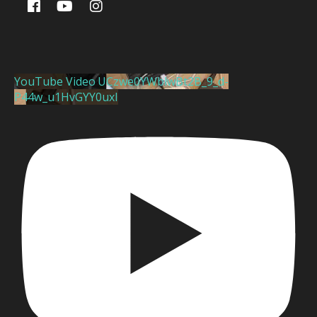
YouTube Video UCzwe0YWblwBt2B_9_d-
P44w_u1HvGYY0uxI