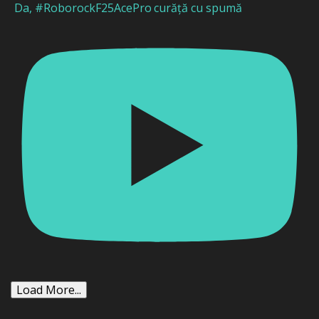
Da, #RoborockF25AcePro curăță cu spumă
Load More...