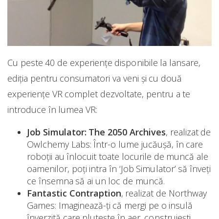
Cu peste 40 de experienţe disponibile la lansare,
ediţia pentru consumatori va veni şi cu două
experienţe VR complet dezvoltate, pentru a te
introduce în lumea VR:
Job Simulator: The 2050 Archives
, realizat de
Owlchemy Labs: Într-o lume jucăușă, în care
roboţii au înlocuit toate locurile de muncă ale
oamenilor, poți intra în ‘Job Simulator’ să înveți
ce însemna să ai un loc de muncă.
Fantastic Contraption
, realizat de Northway
Games: Imaginează-ți că mergi pe o insulă
înverzită care pluteşte în aer, construiești