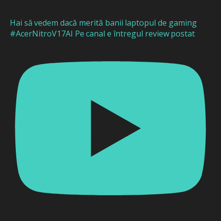
Hai să vedem dacă merită banii laptopul de gaming
#AcerNitroV17AI Pe canal e întregul review postat