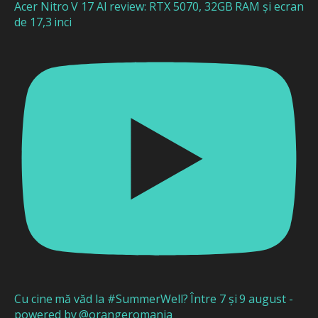
Acer Nitro V 17 AI review: RTX 5070, 32GB RAM și ecran
de 17,3 inci
Cu cine mă văd la #SummerWell? Între 7 și 9 august -
powered by @orangeromania