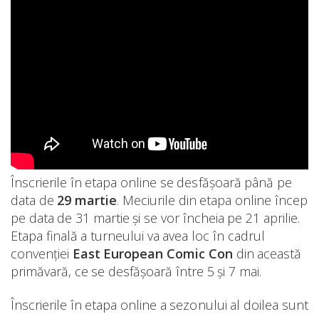
Înscrierile în etapa online se desfășoară până pe
data de
29 martie
. Meciurile din etapa online încep
pe data de 31 martie și se vor încheia pe 21 aprilie.
Etapa finală a turneului va avea loc în cadrul
convenției
East European Comic Con
din această
primăvară, ce se desfășoară între 5 și 7 mai.
Înscrierile în etapa online a sezonului al doilea sunt