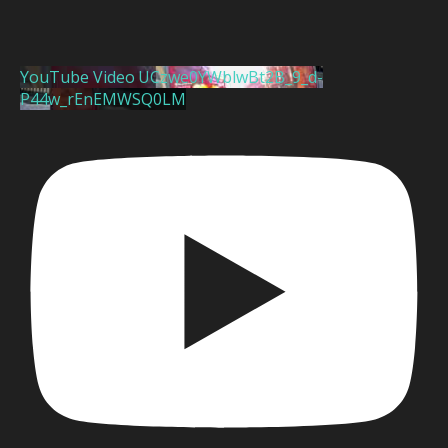
YouTube Video UCzwe0YWblwBt2B_9_d-
P44w_rEnEMWSQ0LM