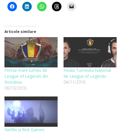
Articole similare
Primul mare turneu de
Finala Turneului Național
League of Legends din
de League of Legends
România
04/11/2016
06/10/2016
Netflix și Riot Games