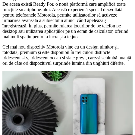
De aceea există Ready For, o nouă platformă care amplifică toate
funcțiile smartphone-ului. Această experiență special dezvoltată
pentru telefoanele Motorola, permite utilizatorilor să activeze
urmărirea avansată a subiectului atunci când apelează și
înregistrează. În plus, permite rularea jocurilor de pe telefon pe
desktop sau utilizarea aplicațiilor pe un ecran de calculator, oferind
mai mult spațiu pentru a lucra și a te juca.
Cel mai nou dispozitiv Motorola vine cu un design uimitor și,
totodată, premium și este disponibil în trei culori distincte –
iridescent sky, iridescent ocean și slate grey , care-și schimbă nuanță
ori de câte ori dispozitivul surprinde lumina din unghiuri diferite.