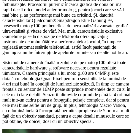
îmbunătățite. Procesorul puternic încarcă grafica de două ori mai
rapid decât orice model anterior moto g, pentru jocuri care se văd
mai bine și au performanțe mai bune ca oricând. Și, datorită
caracteristicilor Qualcomm® Snapdragon Elite Gaming ™,
posesorii moto g100 pot beneficia de personalizări avansate, grafică
ultra-realistă și viteze de vârf. Mai mult, caracteristicile exclusive
Gametime puse la dispoziție de Motorola oferă aplicații și
instrumente de îmbunătățire a performanțelor jocului, în timp ce
reglează automat setările telefonului, astfel încât pasionații de
gaming să nu fie întrerupți de apelurile primite sau de alte notificări.
Sistemul de camere de înaltă rezoluție de pe moto g100 oferă toate
caracteristicile hardware și software necesare pentru rezultate
uimitoare. Camera principală a lui moto g100 are 64MP și este
dotată cu tehnologia Quad Pixel pentru o sensibilitate la lumină de
4 ori mai bună în condiții de luminozitate scăzută, în timp ce camera
frontală cu senzor de 16MP poate surprinde momentele de zi cu zi în
cele mai clare detalii. Senzorii ultrawide cuprind de până la 4 ori mai
mult într-un cadru pentru a fotografia peisaje complete, dar și pentru
cele mai bune selfie-uri de grup. În plus, tehnologia Macro Vision,
cu o lumină inelară încorporată permite apropierea de 5 ori mai mult
față de un obiectiv standard, pentru a capta detalii minuscule care se
pot obține, de obicei, doar cu un obiectiv special.