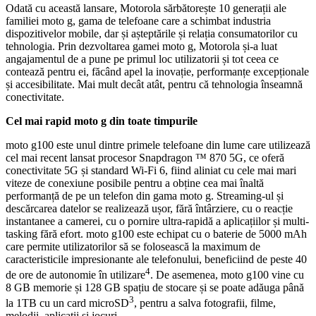
Odată cu această lansare, Motorola sărbătorește 10 generații ale
familiei moto g, gama de telefoane care a schimbat industria
dispozitivelor mobile, dar și așteptările și relația consumatorilor cu
tehnologia. Prin dezvoltarea gamei moto g, Motorola și-a luat
angajamentul de a pune pe primul loc utilizatorii și tot ceea ce
contează pentru ei, făcând apel la inovație, performanțe excepționale
și accesibilitate. Mai mult decât atât, pentru că tehnologia înseamnă
conectivitate.
Cel mai rapid moto g din toate timpurile
moto g100 este unul dintre primele telefoane din lume care utilizează
cel mai recent lansat procesor Snapdragon ™ 870 5G, ce oferă
conectivitate 5G și standard Wi-Fi 6, fiind aliniat cu cele mai mari
viteze de conexiune posibile pentru a obține cea mai înaltă
performanță de pe un telefon din gama moto g. Streaming-ul și
descărcarea datelor se realizează ușor, fără întârziere, cu o reacție
instantanee a camerei, cu o pornire ultra-rapidă a aplicațiilor și multi-
tasking fără efort. moto g100 este echipat cu o baterie de 5000 mAh
care permite utilizatorilor să se folosească la maximum de
caracteristicile impresionante ale telefonului, beneficiind de peste 40
4
de ore de autonomie în utilizare
. De asemenea, moto g100 vine cu
8 GB memorie și 128 GB spațiu de stocare și se poate adăuga până
3
la 1TB cu un card microSD
, pentru a salva fotografii, filme,
melodii, aplicații și jocuri.