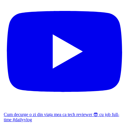
Cum decurge o zi din viața mea ca tech reviewer 😎 cu job full-
time #dailyvlog