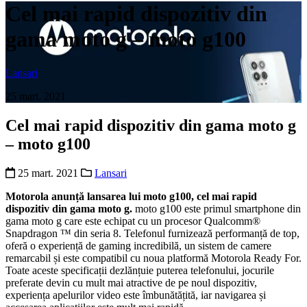
Cel mai rapid dispozitiv din
gama moto g – moto g100
Lansari
25 mart. 2021
Cel mai rapid dispozitiv din gama moto g
– moto g100
25 mart. 2021
Lansari
Motorola anunță lansarea lui moto g100, cel mai rapid
dispozitiv din gama moto g.
moto g100 este primul smartphone din
gama moto g care este echipat cu un procesor Qualcomm®
Snapdragon ™ din seria 8. Telefonul furnizează performanță de top,
oferă o experiență de gaming incredibilă, un sistem de camere
remarcabil și este compatibil cu noua platformă Motorola Ready For.
Toate aceste specificații dezlănțuie puterea telefonului, jocurile
preferate devin cu mult mai atractive de pe noul dispozitiv,
experiența apelurilor video este îmbunătățită, iar navigarea și