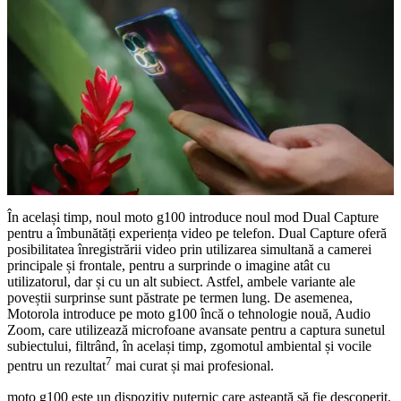
În același timp, noul moto g100 introduce noul mod Dual Capture
pentru a îmbunătăți experiența video pe telefon. Dual Capture oferă
posibilitatea înregistrării video prin utilizarea simultană a camerei
principale și frontale, pentru a surprinde o imagine atât cu
utilizatorul, dar și cu un alt subiect. Astfel, ambele variante ale
poveștii surprinse sunt păstrate pe termen lung. De asemenea,
Motorola introduce pe moto g100 încă o tehnologie nouă, Audio
Zoom, care utilizează microfoane avansate pentru a captura sunetul
subiectului, filtrând, în același timp, zgomotul ambiental și vocile
7
pentru un rezultat
mai curat și mai profesional.
moto g100 este un dispozitiv puternic care așteaptă să fie descoperit.