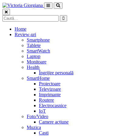
Skip
to
content
Caută
după:
Home
Review-uri
Smartphone
Tablete
SmartWatch
Laptop
Monitoare
Health
Îngrijire personală
SmartHome
Proiectoare
Televizoare
Imprimante
Routere
Electrocasnice
IoT
Foto/Video
Camere acțiune
Muzica
Casti