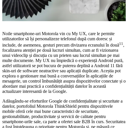
Noile smartphone-uri Motorola vin cu My UX, care le permite
utilizatorilor să își personalizeze telefonul după cum doresc și
11
include, de asemenea, gesturi precum divizarea ecranului în două
,
focalizarea atenției pe două lucruri simultan, cum ar fi vizionarea
unui videoclip și discuția cu un prieten sau lucrul simultan pe mai
multe documente. My UX nu împiedică o experiență Android pură,
astfel utilizatorii se pot bucura de puterea deplină a Android 11 fără
skin-uri de software neatractive sau aplicații duplicate. Aceștia pot
explora o gestionare mai bună a conversațiilor în aplicațiile de
mesagerie, un control îmbunătățit asupra dispozitivelor conectate și o
abordare mai practică a confidențialității datelor în această
actualizare interesantă de la Google.
Adăugându-se eforturilor Google de confidențialitate și securitate a
datelor, portofoliul Motorola ThinkShield pentru dispozitivele
mobile oferă cele mai bune caracteristici de securitate,
gestionabilitate, productivitate și servicii de calitate pentru
smartphone-urile sale, ca parte a ofertei sale B2B în curs. Securitatea
a fost întotdeauna o prioritate pentru Motorola și, pe măsură ce