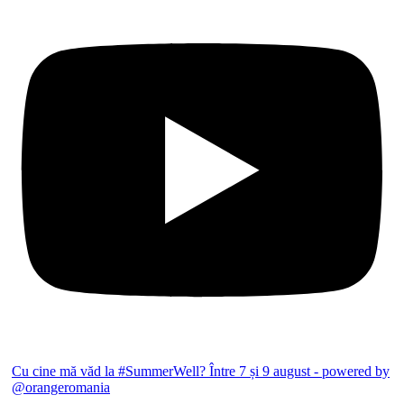
Cu cine mă văd la #SummerWell? Între 7 și 9 august - powered by
@orangeromania