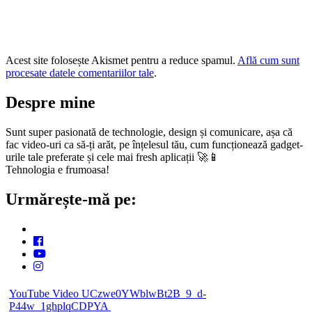
Acest site folosește Akismet pentru a reduce spamul.
Află cum sunt
procesate datele comentariilor tale
.
Despre mine
Sunt super pasionată de technologie, design și comunicare, așa că
fac video-uri ca să-ți arăt, pe înțelesul tău, cum funcționează gadget-
urile tale preferate și cele mai fresh aplicații 🚀📱
Tehnologia e frumoasa!
Urmărește-mă pe:
YouTube Video UCzwe0YWblwBt2B_9_d-
P44w_1ghplqCDPYA