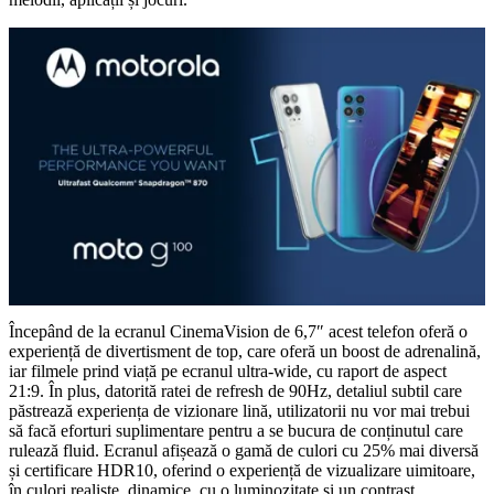
Începând de la ecranul CinemaVision de 6,7″ acest telefon oferă o
experiență de divertisment de top, care oferă un boost de adrenalină,
iar filmele prind viață pe ecranul ultra-wide, cu raport de aspect
21:9. În plus, datorită ratei de refresh de 90Hz, detaliul subtil care
păstrează experiența de vizionare lină, utilizatorii nu vor mai trebui
să facă eforturi suplimentare pentru a se bucura de conținutul care
rulează fluid. Ecranul afișează o gamă de culori cu 25% mai diversă
și certificare HDR10, oferind o experiență de vizualizare uimitoare,
în culori realiste, dinamice, cu o luminozitate și un contrast