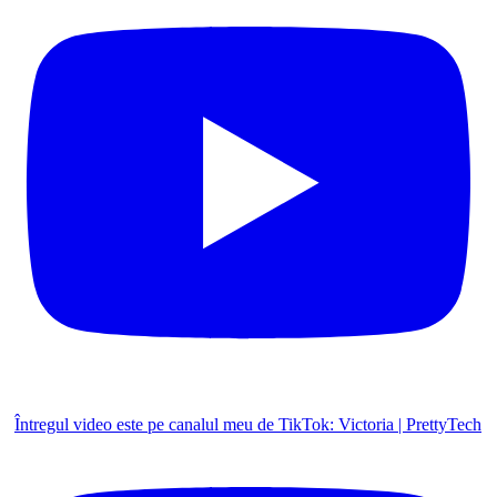
Întregul video este pe canalul meu de TikTok: Victoria | PrettyTech