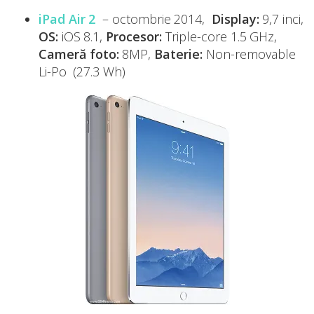
iPad Air 2
– octombrie 2014,
Display:
9,7 inci,
OS:
iOS 8.1,
Procesor:
Triple-core 1.5 GHz,
Cameră foto:
8MP,
Baterie:
Non-removable
Li-Po (27.3 Wh)