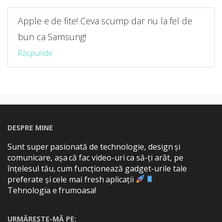
Apple e de fite! Ceva scump dar nu la fel de
bun ca Samsung!
Răspunde
DESPRE MINE
Sunt super pasionată de technologie, design și
comunicare, așa că fac video-uri ca să-ți arăt, pe
înțelesul tău, cum funcționează gadget-urile tale
preferate și cele mai fresh aplicații
Tehnologia e frumoasa!
URMĂREȘTE-MĂ PE: