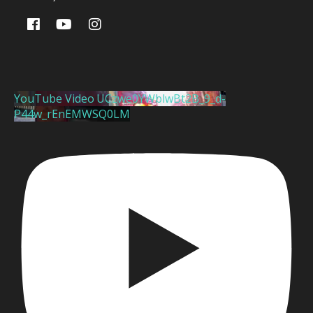
YouTube Video UCzwe0YWblwBt2B_9_d-
P44w_rEnEMWSQ0LM