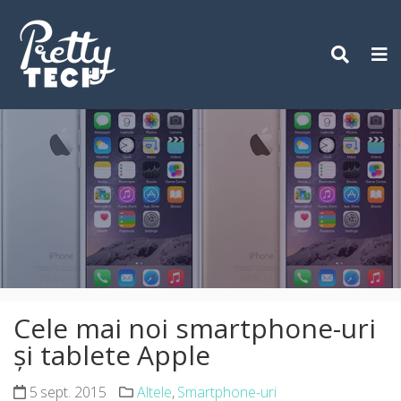
Skip
to
content
Cele mai noi smartphone-uri
și tablete Apple
5 sept. 2015
Altele
,
Smartphone-uri