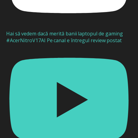
Hai să vedem dacă merită banii laptopul de gaming
#AcerNitroV17AI Pe canal e întregul review postat