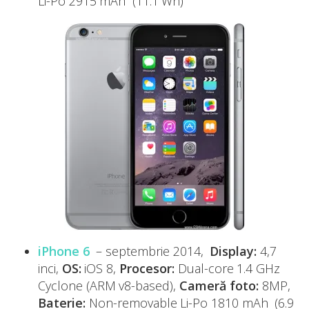
Li-Po 2915 mAh (11.1 Wh)
iPhone 6
– septembrie 2014,
Display:
4,7
inci,
OS:
iOS 8,
Procesor:
Dual-core 1.4 GHz
Cyclone (ARM v8-based),
Cameră foto:
8MP,
Baterie:
Non-removable Li-Po 1810 mAh (6.9