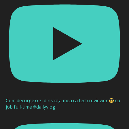
Cum decurge o zi din viața mea ca tech reviewer
cu
job full-time #dailyvlog