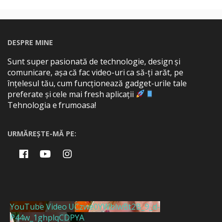
DESPRE MINE
Sunt super pasionată de technologie, design și
comunicare, așa că fac video-uri ca să-ți arăt, pe
înțelesul tău, cum funcționează gadget-urile tale
preferate și cele mai fresh aplicații
Tehnologia e frumoasa!
URMĂREȘTE-MĂ PE:
YouTube Video UCzwe0YWblwBt2B_9_d-
P44w_1ghplqCDPYA