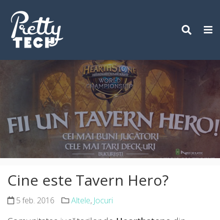
Skip
to
content
Cine este Tavern Hero?
5 feb. 2016
Altele
,
Jocuri