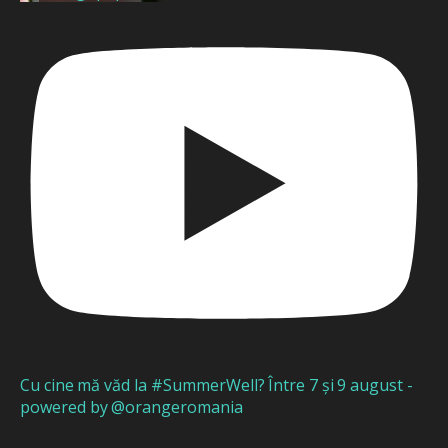
Cu cine mă văd la #SummerWell? Între 7 și 9 august -
powered by @orangeromania