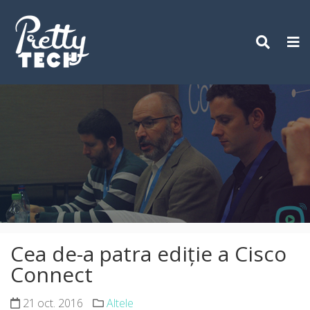
Skip
to
content
Cea de-a patra ediție a Cisco
Connect
21 oct. 2016
Altele