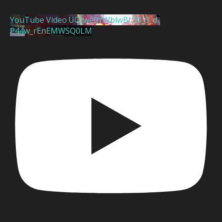
YouTube Video UCzwe0YWblwBt2B_9_d-
P44w_rEnEMWSQ0LM