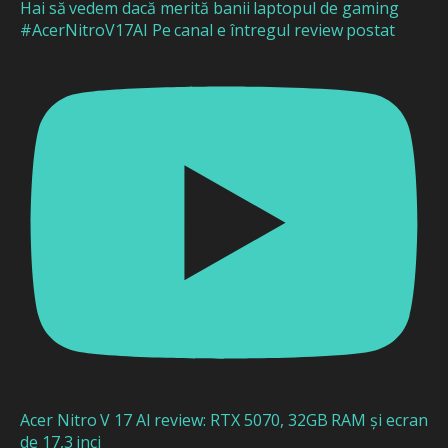
Hai să vedem dacă merită banii laptopul de gaming
#AcerNitroV17AI Pe canal e întregul review postat
Acer Nitro V 17 AI review: RTX 5070, 32GB RAM și ecran
de 17,3 inci