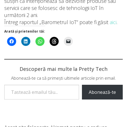
susțin că intenționează să dezvolte produse sau
servicii care se folosesc de tehnologii IoT în
următorii 2 ani.
Întreg raportul „Barometrul IoT” poate fi găsit
aici
.
Arată și prietenilor tăi:
Descoperă mai multe la Pretty Tech
Abonează-te ca să primești ultimele articole prin email.
Tastează emailul tău...
Abonează-te