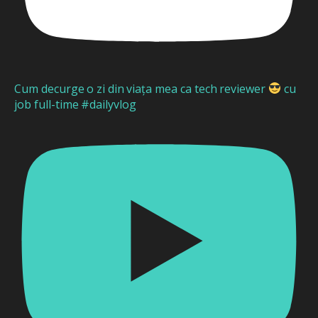
Cum decurge o zi din viața mea ca tech reviewer
cu
job full-time #dailyvlog