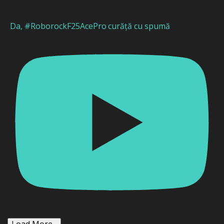
Da, #RoborockF25AcePro curăță cu spumă
Load More...