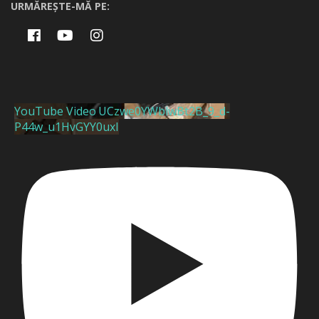
URMĂREȘTE-MĂ PE:
YouTube Video UCzwe0YWblwBt2B_9_d-
P44w_u1HvGYY0uxI