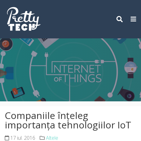
Skip
to
content
Companiile înțeleg
importanța tehnologiilor IoT
17 iul. 2016
Altele