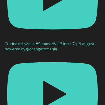
Cu cine mă văd la #SummerWell? Între 7 și 9 august -
powered by @orangeromania