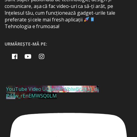
comunicare, așa că fac video-uri ca să-ți arăt, pe
înțelesul tău, cum funcționează gadget-urile tale
preferate și cele mai fresh aplicații
Tehnologia e frumoasa!
URMĂREȘTE-MĂ PE:
YouTube Video UCzwe0YWblwBt2B_9_d-
P44w_rEnEMWSQ0LM