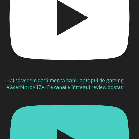
Hai să vedem dacă merită banii laptopul de gaming
#AcerNitroV17AI Pe canal e întregul review postat