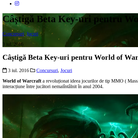
Câștigă Beta Key-uri pentru Wo
Concursuri
,
Jocuri
3 iul. 2016
Câștigă Beta Key-uri pentru World of War
3 iul. 2016
Concursuri
,
Jocuri
World of Warcraft
a revoluționat ideea jocurilor de tip MMO ( Mass
interacțiune între jucători nemaiîntâlnit în anul 2004.