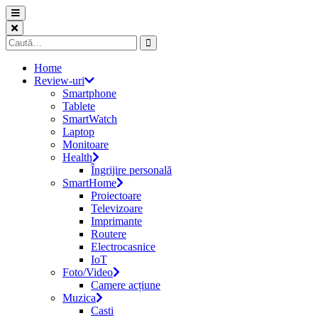
Skip
to
content
Caută
după:
Home
Review-uri
Smartphone
Tablete
SmartWatch
Laptop
Monitoare
Health
Îngrijire personală
SmartHome
Proiectoare
Televizoare
Imprimante
Routere
Electrocasnice
IoT
Foto/Video
Camere acțiune
Muzica
Casti