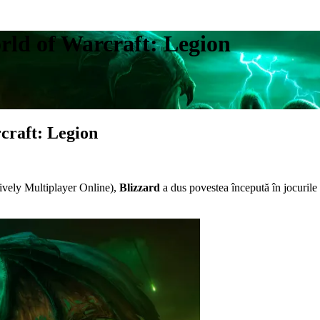
rld of Warcraft: Legion
craft: Legion
ively Multiplayer Online),
Blizzard
a dus povestea începută în jocurile