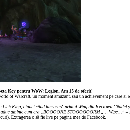
eta Key pentru WoW: Legion. Am 15 de oferit!
World of Warcraft, un moment amuzant, sau un achievement pe care ai reuș
e Lich King, atunci când lansaseră primul Wing din Icecrown Citadel 
i acum îmi aduc aminte cum era „BOOOONE STOOOOOORM „… Wipe…” – 
miercuri). Extragerea o să fie live pe pagina mea de Facebook.