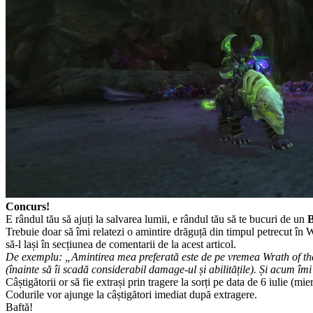
Concurs!
E rândul tău să ajuți la salvarea lumii, e rândul tău să te bucuri de un
B
Trebuie doar să îmi relatezi o amintire drăguță din timpul petrecut în 
să-l lași în secțiunea de comentarii de la acest articol.
De exemplu: „Amintirea mea preferată este de pe vremea Wrath of th
(înainte să îi scadă considerabil damage-ul și abilitățile). Ș
Câștigătorii or să fie extrași prin tragere la sorți pe data de 6 iulie (
Codurile vor ajunge la câștigători imediat după extragere.
Baftă!