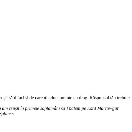
it să îl faci și de care îți aduci aminte cu drag. Răspunsul tău trebuie
și am reușit în primele săptămâni să-l batem pe Lord Marrowgar
Sphincs