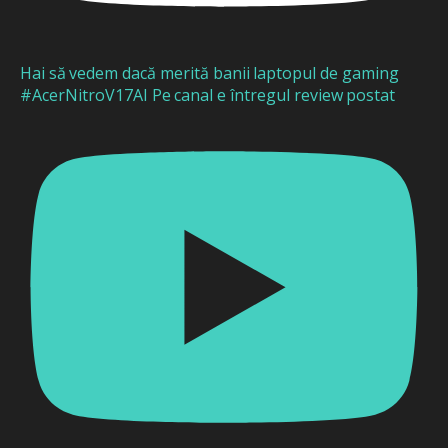
Hai să vedem dacă merită banii laptopul de gaming
#AcerNitroV17AI Pe canal e întregul review postat