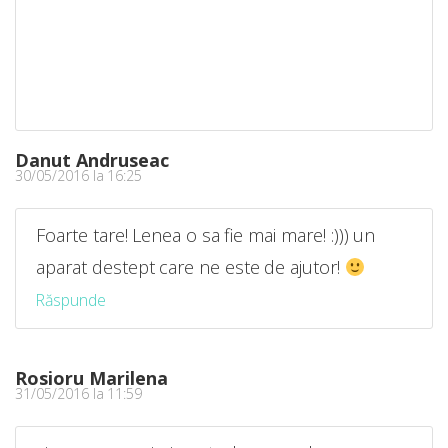
Danut Andruseac
30/05/2016 la 16:25
Foarte tare! Lenea o sa fie mai mare! :))) un
aparat destept care ne este de ajutor!
Răspunde
Rosioru Marilena
31/05/2016 la 11:59