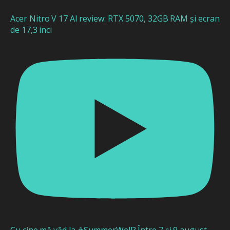
Acer Nitro V 17 AI review: RTX 5070, 32GB RAM și ecran
de 17,3 inci
Cu cine mă văd la #SummerWell? Între 7 și 9 august -