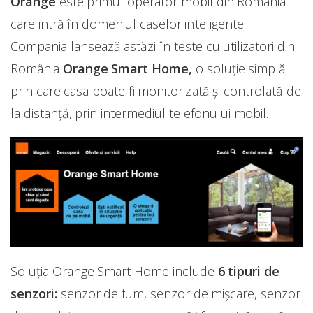
Orange
este primul operator mobil din România
care intră în domeniul caselor inteligente.
Compania lansează astăzi în teste cu utilizatori din
România
Orange Smart Home,
o soluție simplă
prin care casa poate fi monitorizată şi controlată de
la distanță, prin intermediul telefonului mobil.
Soluția Orange Smart Home include
6 tipuri de
senzori:
senzor de fum, senzor de mișcare, senzor