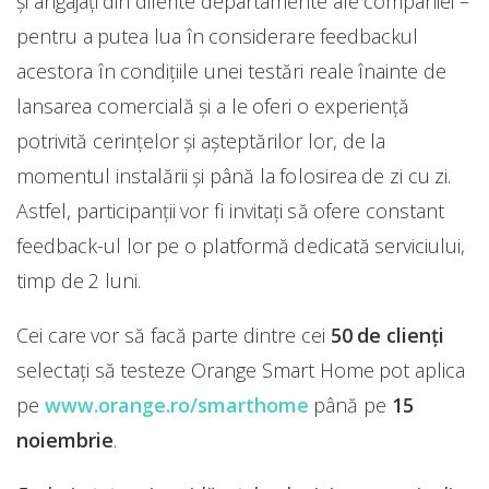
și angajați din diferite departamente ale companiei –
pentru a putea lua în considerare feedbackul
acestora în condiţiile unei testări reale înainte de
lansarea comercială și a le oferi o experiență
potrivită cerinţelor şi aşteptărilor lor, de la
momentul instalării şi până la folosirea de zi cu zi.
Astfel, participanții vor fi invitați să ofere constant
feedback-ul lor pe o platformă dedicată serviciului,
timp de 2 luni.
Cei care vor să facă parte dintre cei
50 de clienți
selectați să testeze Orange Smart Home pot aplica
pe
www.orange.ro/smarthome
până pe
15
noiembrie
.