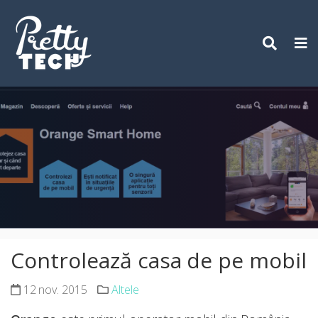
Skip
to
content
Controlează casa de pe mobil
12 nov. 2015
Altele