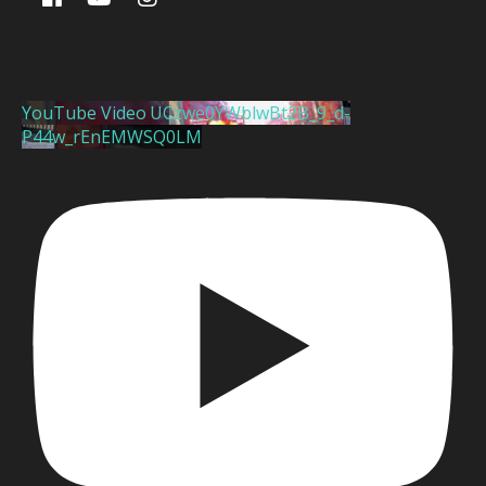
YouTube Video UCzwe0YWblwBt2B_9_d-
P44w_rEnEMWSQ0LM