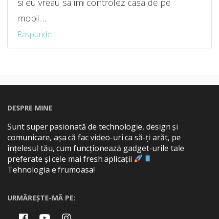
si eu vreau sa imi controlez casa de pe
mobil…
Răspunde
DESPRE MINE
Sunt super pasionată de technologie, design și
comunicare, așa că fac video-uri ca să-ți arăt, pe
înțelesul tău, cum funcționează gadget-urile tale
preferate și cele mai fresh aplicații
Tehnologia e frumoasa!
URMĂREȘTE-MĂ PE: