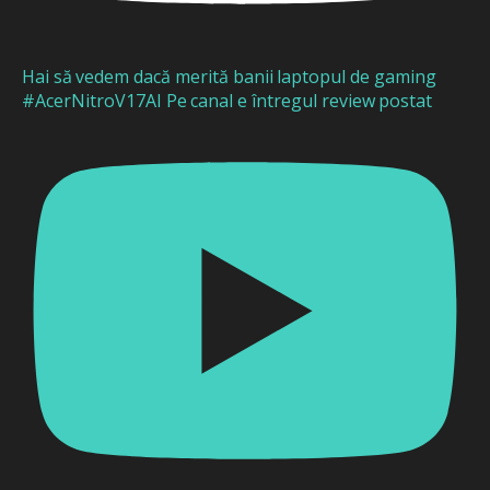
Hai să vedem dacă merită banii laptopul de gaming
#AcerNitroV17AI Pe canal e întregul review postat