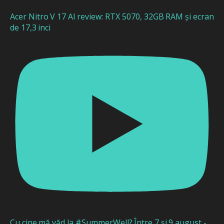
Acer Nitro V 17 AI review: RTX 5070, 32GB RAM și ecran
de 17,3 inci
Cu cine mă văd la #SummerWell? Între 7 și 9 august -