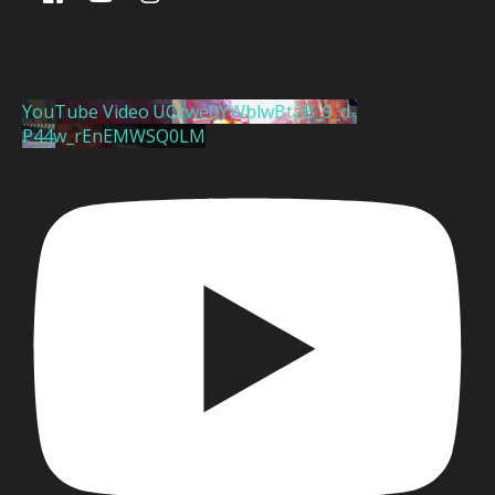
YouTube Video UCzwe0YWblwBt2B_9_d-
P44w_rEnEMWSQ0LM