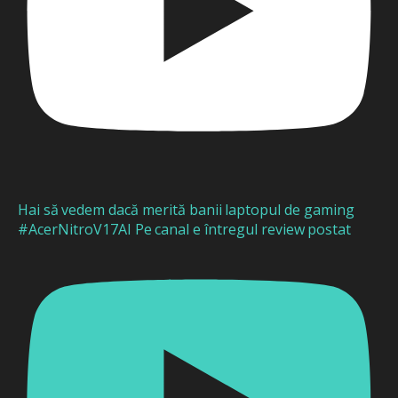
Hai să vedem dacă merită banii laptopul de gaming
#AcerNitroV17AI Pe canal e întregul review postat