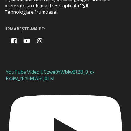
preferate și cele mai fresh aplicații 🚀📱
Tehnologia e frumoasa!
URMĂREȘTE-MĂ PE:
YouTube Video UCzwe0YWblwBt2B_9_d-
P44w_rEnEMWSQ0LM