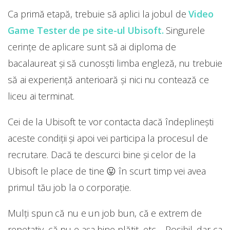
Ca primă etapă, trebuie să aplici la jobul de
Video
Game Tester de pe site-ul Ubisoft.
Singurele
cerințe de aplicare sunt să ai diploma de
bacalaureat și să cunosști limba engleză, nu trebuie
să ai experiență anterioară și nici nu contează ce
liceu ai terminat.
Cei de la Ubisoft te vor contacta dacă îndeplinești
aceste condiții și apoi vei participa la procesul de
recrutare. Dacă te descurci bine și celor de la
Ubisoft le place de tine 😛 în scurt timp vei avea
primul tău job la o corporație.
Mulți spun că nu e un job bun, că e extrem de
repetativ, că nu e așa bine plătit, etc… Posibil, dar ca