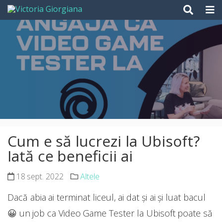
Skip
to
content
Cum e să lucrezi la Ubisoft?
Iată ce beneficii ai
18 sept. 2022
Altele
Dacă abia ai terminat liceul, ai dat și ai și luat bacul
😀 un job ca Video Game Tester la Ubisoft poate să