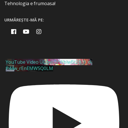
Tehnologia e frumoasa!
URMĂREȘTE-MĂ PE:
YouTube Video UCzwe0YWblwBt2B_9_d-
P44w_rEnEMWSQ0LM