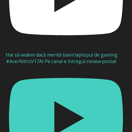
Hai să vedem dacă merită banii laptopul de gaming
#AcerNitroV17AI Pe canal e întregul review postat