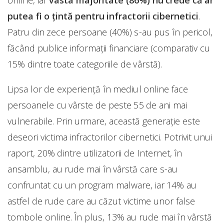
online, iar
vasta majoritate (86%) nu crede că ar
putea fi o țintă pentru infractorii cibernetici
.
Patru din zece persoane (40%) s-au pus în pericol,
făcând publice informații financiare (comparativ cu
15% dintre toate categoriile de vârstă).
Lipsa lor de experiență în mediul online face
persoanele cu vârste de peste 55 de ani mai
vulnerabile. Prin urmare, această generație este
deseori victima infractorilor cibernetici. Potrivit unui
raport, 20% dintre utilizatorii de Internet, în
ansamblu, au rude mai în vârstă care s-au
confruntat cu un program malware, iar 14% au
astfel de rude care au căzut victime unor false
tombole online. În plus, 13% au rude mai în vârstă