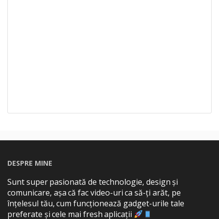
DESPRE MINE
Sunt super pasionată de technologie, design și
comunicare, așa că fac video-uri ca să-ți arăt, pe
înțelesul tău, cum funcționează gadget-urile tale
preferate și cele mai fresh aplicații