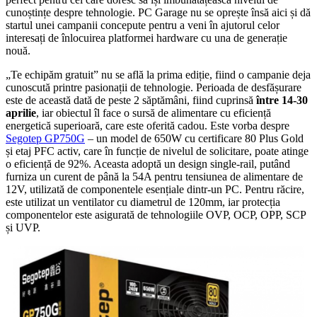
cunoștințe despre tehnologie. PC Garage nu se oprește însă aici și dă
startul unei campanii concepute pentru a veni în ajutorul celor
interesați de înlocuirea platformei hardware cu una de generație
nouă.
„Te echipăm gratuit” nu se află la prima ediție, fiind o campanie deja
cunoscută printre pasionații de tehnologie. Perioada de desfășurare
este de această dată de peste 2 săptămâni, fiind cuprinsă
între 14-30
aprilie
, iar obiectul îl face o sursă de alimentare cu eficiență
energetică superioară, care este oferită cadou. Este vorba despre
Segotep GP750G
– un model de 650W cu certificare 80 Plus Gold
și etaj PFC activ, care în funcție de nivelul de solicitare, poate atinge
o eficiență de 92%. Aceasta adoptă un design single-rail, putând
furniza un curent de până la 54A pentru tensiunea de alimentare de
12V, utilizată de componentele esențiale dintr-un PC. Pentru răcire,
este utilizat un ventilator cu diametrul de 120mm, iar protecția
componentelor este asigurată de tehnologiile OVP, OCP, OPP, SCP
și UVP.