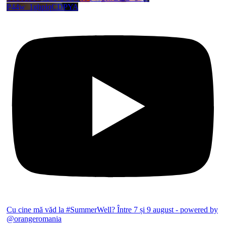
P44w_1ghplqCDPYA
Cu cine mă văd la #SummerWell? Între 7 și 9 august - powered by
@orangeromania