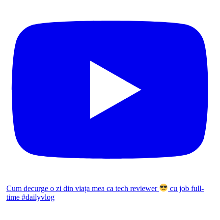
Cum decurge o zi din viața mea ca tech reviewer
cu job full-
time #dailyvlog