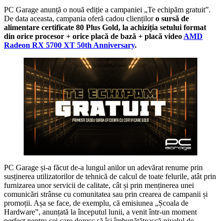
PC Garage anunță o nouă ediție a campaniei „Te echipăm gratuit”.
De data aceasta, campania oferă cadou clienților
o sursă de
alimentare certificate 80 Plus Gold, la achiziția setului format
din orice procesor + orice placă de bază + placă video
AMD
Radeon RX 5700 XT 50th Anniversary
.
PC Garage și-a făcut de-a lungul anilor un adevărat renume prin
susținerea utilizatorilor de tehnică de calcul de toate felurile, atât prin
furnizarea unor servicii de calitate, cât și prin menținerea unei
comunicări strânse cu comunitatea sau prin crearea de campanii și
promoții. Așa se face, de exemplu, că emisiunea „Școala de
Hardware”, anunțată la începutul lunii, a venit într-un moment
perfect pentru cei care doresc să își îmbunătățească nivelul de