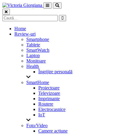
Skip
to
content
Caută
după:
Home
Review-uri
Smartphone
Tablete
SmartWatch
Laptop
Monitoare
Health
Îngrijire personală
SmartHome
Proiectoare
Televizoare
Imprimante
Routere
Electrocasnice
IoT
Foto/Video
Camere acțiune