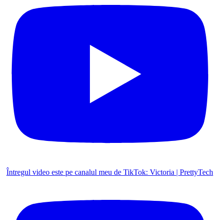
Întregul video este pe canalul meu de TikTok: Victoria | PrettyTech