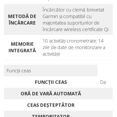
Încărcător cu clemă brevetat
METODĂ DE
Garmin şi compatibil cu
ÎNCĂRCARE
majoritatea suporturilor de
încărcare wireless certificate Qi
10 activităţi cronometrate; 14
MEMORIE
zile de date de monitorizare a
INTEGRATĂ
activităţii
Funcţii ceas
FUNCŢII CEAS
Da
ORĂ DE VARĂ AUTOMATĂ
CEAS DEŞTEPTĂTOR
TEMPORIZATOR