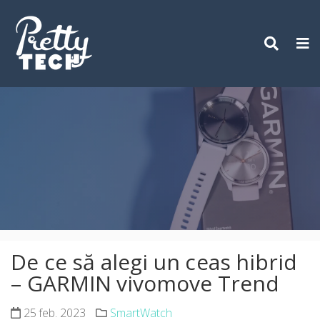
Skip
to
content
De ce să alegi un ceas hibrid
– GARMIN vivomove Trend
25 feb. 2023
SmartWatch