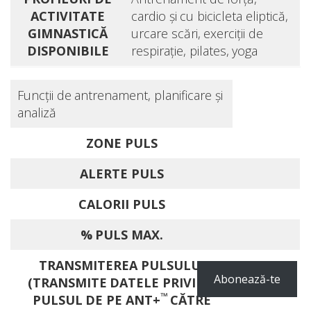
ACTIVITATE
cardio şi cu bicicleta eliptică,
GIMNASTICĂ
urcare scări, exerciţii de
DISPONIBILE
respiraţie, pilates, yoga
Funcţii de antrenament, planificare şi
analiză
ZONE PULS
ALERTE PULS
CALORII PULS
% PULS MAX.
TRANSMITEREA PULSULUI
Abonează-te
(TRANSMITE DATELE PRIVIND
™
PULSUL DE PE ANT+
CĂTRE