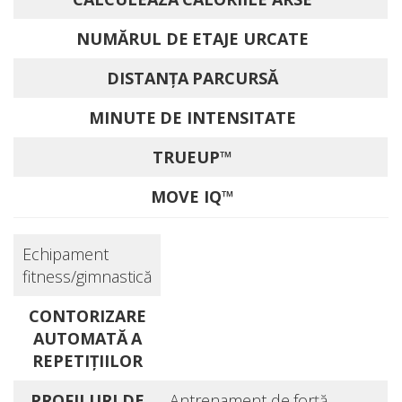
NUMĂRUL DE ETAJE URCATE
DISTANŢA PARCURSĂ
MINUTE DE INTENSITATE
TRUEUP™
MOVE IQ™
Echipament
fitness/gimnastică
CONTORIZARE
AUTOMATĂ A
REPETIŢIILOR
PROFILURI DE
Antrenament de forţă,