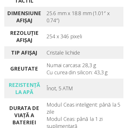
TACTIL
DIMENSIUNE
25.6 mm x 18.8 mm (1.01″ x
AFIŞAJ
0.74″)
REZOLUŢIE
254 x 346 pixeli
AFIŞAJ
TIP AFIŞAJ
Cristale lichide
Numai carcasa: 28,3 g
GREUTATE
Cu curea din silicon: 43,3 g
REZISTENŢĂ
Înot, 5 ATM
LA APĂ
Modul Ceas inteligent: până la 5
DURATA DE
zile
VIAŢĂ A
Modul Ceas: până la 1 zi
BATERIEI
suplimentară