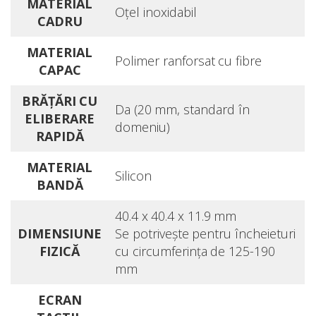
MATERIAL
Oţel inoxidabil
CADRU
MATERIAL
Polimer ranforsat cu fibre
CAPAC
BRĂŢĂRI CU
Da (20 mm, standard în
ELIBERARE
domeniu)
RAPIDĂ
MATERIAL
Silicon
BANDĂ
40.4 x 40.4 x 11.9 mm
DIMENSIUNE
Se potriveşte pentru încheieturi
FIZICĂ
cu circumferinţa de 125-190
mm
ECRAN