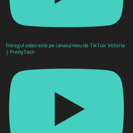
Întregul video este pe canalul meu de TikTok: Victoria
| PrettyTech