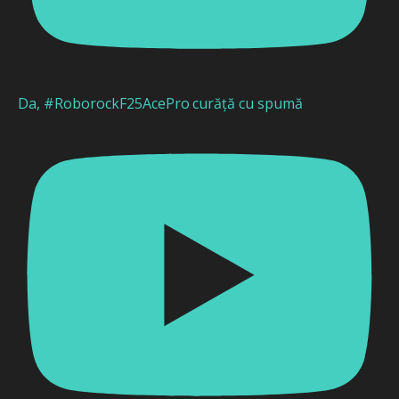
Da, #RoborockF25AcePro curăță cu spumă