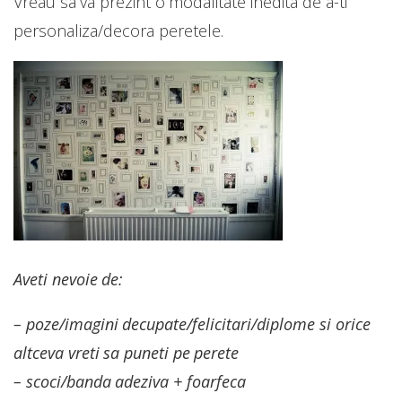
Vreau sa va prezint o modalitate inedita de a-ti
personaliza/decora peretele.
Aveti nevoie de:
– poze/imagini decupate/felicitari/diplome si orice
altceva vreti sa puneti pe perete
– scoci/banda adeziva + foarfeca