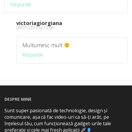
Răspunde
victoriagiorgiana
09/01/2013 la 13:04
Multumesc mult
Răspunde
DESPRE MINE
Sunt super pasionată de technologie, design și
comunicare, așa că fac video-uri ca să-ți arăt, pe
înțelesul tău, cum funcționează gadget-urile tale
preferate și cele mai fresh aplicații