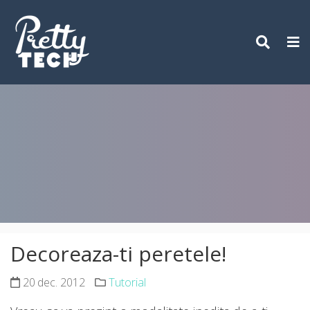
Skip
to
content
Decoreaza-ti peretele!
20 dec. 2012
Tutorial