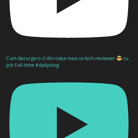
Cum decurge o zi din viața mea ca tech reviewer
cu
job full-time #dailyvlog