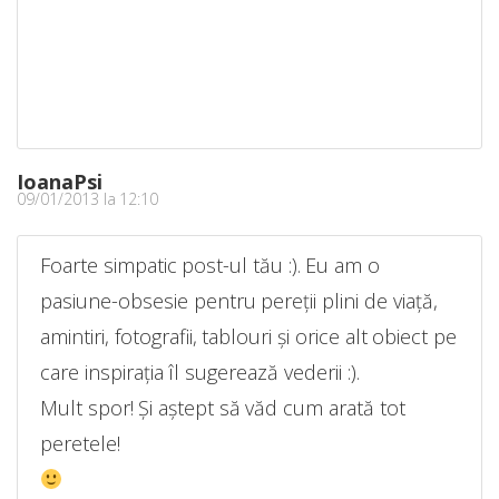
IoanaPsi
09/01/2013 la 12:10
Foarte simpatic post-ul tău :). Eu am o
pasiune-obsesie pentru pereții plini de viață,
amintiri, fotografii, tablouri și orice alt obiect pe
care inspirația îl sugerează vederii :).
Mult spor! Și aștept să văd cum arată tot
peretele!