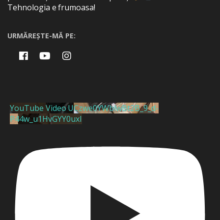
Tehnologia e frumoasa!
URMĂREȘTE-MĂ PE:
YouTube Video UCzwe0YWblwBt2B_9_d-
P44w_u1HvGYY0uxI