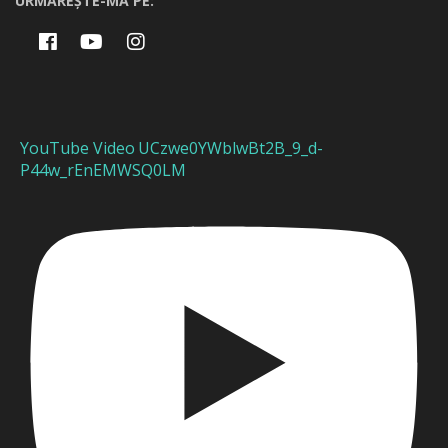
URMĂREȘTE-MĂ PE:
YouTube Video UCzwe0YWblwBt2B_9_d-
P44w_rEnEMWSQ0LM