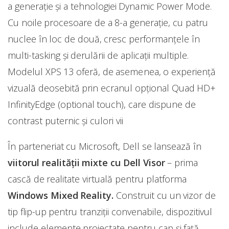
a generaţie şi a tehnologiei Dynamic Power Mode.
Cu noile procesoare de a 8-a generaţie, cu patru
nuclee în loc de două, cresc performanţele în
multi-tasking şi derulării de aplicaţii multiple.
Modelul XPS 13 oferă, de asemenea, o experienţă
vizuală deosebită prin ecranul opţional Quad HD+
InfinityEdge (optional touch), care dispune de
contrast puternic şi culori vii
În parteneriat cu Microsoft, Dell se lansează în
viitorul realităţii mixte cu Dell Visor
– prima
cască de realitate virtuală pentru platforma
Windows Mixed Reality.
Construit cu un vizor de
tip flip-up pentru tranziții convenabile, dispozitivul
include elemente proiectate pentru cap şi faţă,