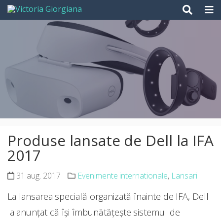
Skip
to
content
Produse lansate de Dell la IFA
2017
31 aug. 2017
Evenimente internationale
,
Lansari
La lansarea specială organizată înainte de IFA, Dell
a anunțat că își îmbunătățește sistemul de