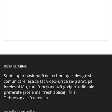
DESPRE MINE
Sunt super pasionată de technologie, design și
comunicare, așa că fac video-uri ca să-ți arăt, pe
înțelesul tău, cum funcționează gadget-urile tale
preferate și cele mai fresh aplicații 🚀📱
Tehnologia e frumoasa!