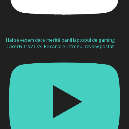
Hai să vedem dacă merită banii laptopul de gaming
#AcerNitroV17AI Pe canal e întregul review postat