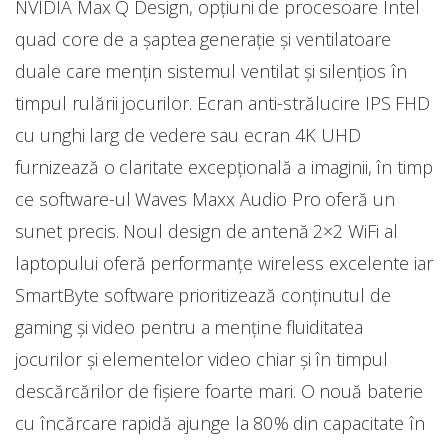
NVIDIA Max Q Design, opţiuni de procesoare Intel
quad core de a șaptea generație şi ventilatoare
duale care menţin sistemul ventilat şi silenţios în
timpul rulării jocurilor. Ecran anti-strălucire IPS FHD
cu unghi larg de vedere sau ecran 4K UHD
furnizează o claritate excepţională a imaginii, în timp
ce software-ul Waves Maxx Audio Pro oferă un
sunet precis. Noul design de antenă 2×2 WiFi al
laptopului oferă performanţe wireless excelente iar
SmartByte software prioritizează conţinutul de
gaming şi video pentru a menţine fluiditatea
jocurilor şi elementelor video chiar şi în timpul
descărcărilor de fişiere foarte mari. O nouă baterie
cu încărcare rapidă ajunge la 80% din capacitate în