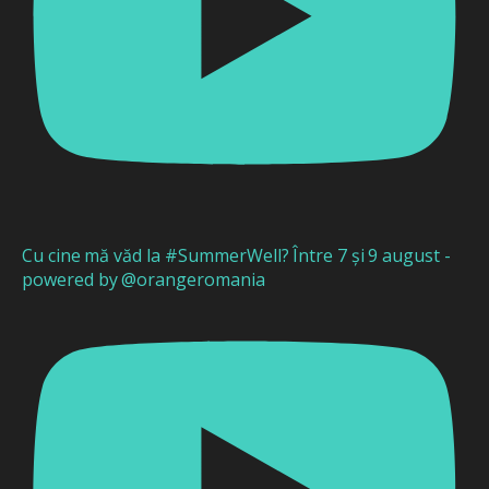
Cu cine mă văd la #SummerWell? Între 7 și 9 august -
powered by @orangeromania