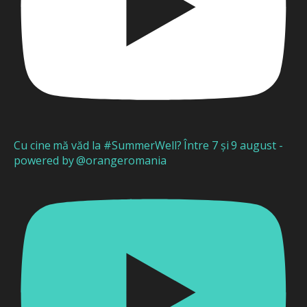
Cu cine mă văd la #SummerWell? Între 7 și 9 august -
powered by @orangeromania