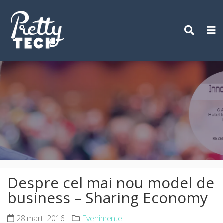
Skip
to
content
Despre cel mai nou model de
business – Sharing Economy
28 mart. 2016
Evenimente