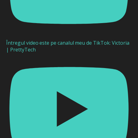
Întregul video este pe canalul meu de TikTok: Victoria
| PrettyTech