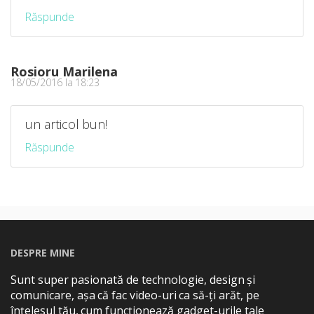
Răspunde
Rosioru Marilena
18/05/2016 la 18:23
un articol bun!
Răspunde
DESPRE MINE
Sunt super pasionată de technologie, design și
comunicare, așa că fac video-uri ca să-ți arăt, pe
înțelesul tău, cum funcționează gadget-urile tale