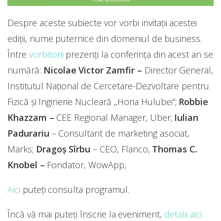
Despre aceste subiecte vor vorbi invitații acestei
ediții, nume puternice din domeniul de business.
Între
vorbitorii
prezenți la conferința din acest an se
numără:
Nicolae Victor Zamfir –
Director General,
Institutul Național de Cercetare-Dezvoltare pentru
Fizică și Inginerie Nucleară „Horia Hulubei”;
Robbie
Khazzam –
CEE Regional Manager, Uber;
Iulian
Padurariu
– Consultant de marketing asociat,
Marks;
Dragoș Sîrbu
– CEO, Flanco,
Thomas C.
Knobel –
Fondator, WowApp,
Aici
puteți consulta programul.
Încă vă mai puteți înscrie la eveniment,
detalii aici.