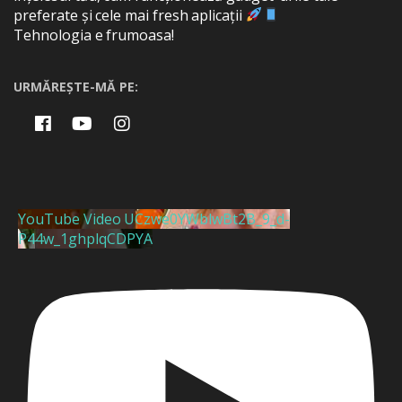
preferate și cele mai fresh aplicații
Tehnologia e frumoasa!
URMĂREȘTE-MĂ PE:
YouTube Video UCzwe0YWblwBt2B_9_d-
P44w_1ghplqCDPYA