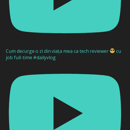
Cum decurge o zi din viața mea ca tech reviewer
cu
job full-time #dailyvlog