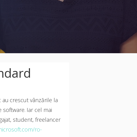
andard
 au crescut vânzările la
 software. Iar cel mai
gajat, student, freelancer
microsoft.com/ro-