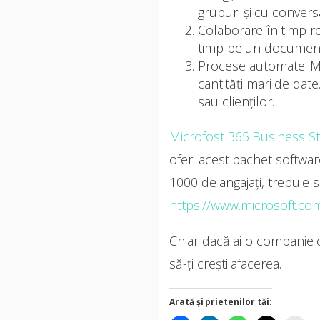
grupuri și cu conversaț
Colaborare în timp rea
timp pe un document p
Procese automate. Mi
cantități mari de dat
sau clienților.
Microfost 365 Business S
oferi acest pachet software
1000 de angajați, trebuie 
https://www.microsoft.co
Chiar dacă ai o companie 
să-ți crești afacerea.
Arată și prietenilor tăi: