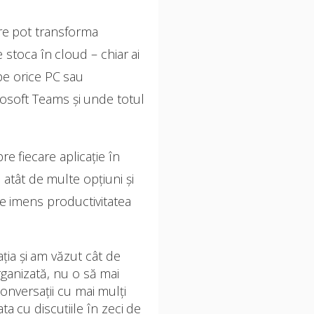
are pot transforma
toca în cloud – chiar ai
pe orice PC sau
osoft Teams și unde totul
re fiecare aplicație în
 atât de multe opțiuni și
te imens productivitatea
ția și am văzut cât de
rganizată, nu o să mai
onversații cu mai mulți
ta cu discuțiile în zeci de