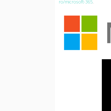
ro/microsoft-365
.