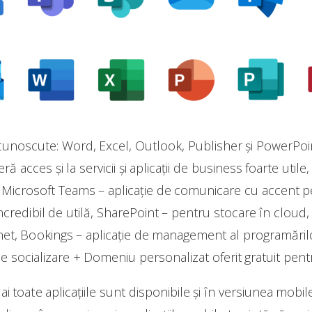
 cunoscute: Word, Excel, Outlook, Publisher și PowerPoi
 acces și la servicii și aplicații de business foarte uti
r, Microsoft Teams – aplicație de comunicare cu accent p
 incredibil de utilă, SharePoint – pentru stocare în clou
tranet, Bookings – aplicație de management al programări
 socializare + Domeniu personalizat oferit gratuit pentr
i toate aplicațiile sunt disponibile și în versiunea mobil