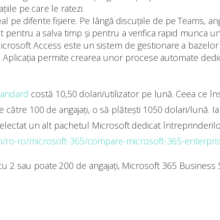
iile pe care le ratezi.
l pe diferite fișiere. Pe lângă discuțiile de pe Teams, anga
entru a salva timp și pentru a verifica rapid munca unu
crosoft Access este un sistem de gestionare a bazelor
e. Aplicația permite crearea unor procese automate dedic
tandard
costă 10,50 dolari/utilizator pe lună. Ceea ce î
 către 100 de angajați, o să plătești 1050 dolari/lună. Iar
selectat un alt pachetul Microsoft dedicat întreprinderilo
m/ro-ro/microsoft-365/compare-microsoft-365-enterpri
cu 2 sau poate 200 de angajați, Microsoft 365 Business