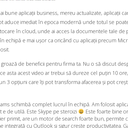
i bune aplicații business, mereu actualizate, aplicații c
 aduce imediat în epoca modernă unde totul se poate s
stocare în cloud, unde ai acces la documentele tale de 
n echipă e mai ușor ca oricând cu aplicații precum Micr
osit.
o groază de beneficii pentru firma ta. Nu o să discut desp
ce asta acest video ar trebui să dureze cel puțin 10 ore,
pun 3 opțiuni care îți pot transforma afacerea și pot creș
eams schimbă complet lucrul în echipă. Am folosit aplica
ât e de utilă. Este Skype pe steroizi
Este foarte bine o
isier primit, are un motor de search foarte bun, permite c
ne integrată cu Outlook și sigur crește productivitatea. Ga