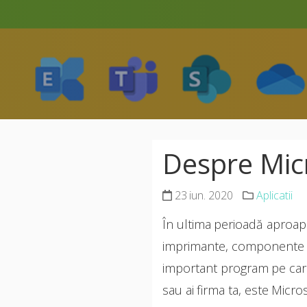
Despre Mic
23 iun. 2020
Aplicatii
În ultima perioadă aproape
imprimante, componente PC,
important program pe care 
sau ai firma ta, este Micr