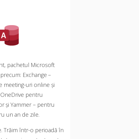
nt, pachetul Microsoft
le, precum: Exchange –
e meeting-uri online și
d, OneDrive pentru
lor și Yammer – pentru
u un an de zile.
e. Trăim într-o perioadă în