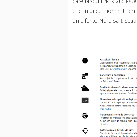
care biroul fizic static est
tine în orice moment, din o
uri diferite. Nu o să-ți scap