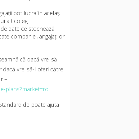
jații pot lucra în același
i alt coleg.
 de date ce stochează
ate companiei, angajaților
nseamnă că dacă vrei să
 dacă vrei să-l oferi către
r –
se-plans?market=ro
.
 Standard de poate ajuta