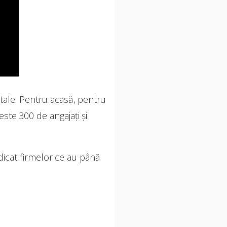
tale. Pentru acasă, pentru
este 300 de angajați și
icat firmelor ce au până