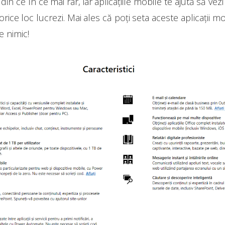
e din ce în ce mai rar, iar aplicațiile mobile te ajută să v
rice loc lucrezi. Mai ales că poți seta aceste aplicații mo
e nimic!