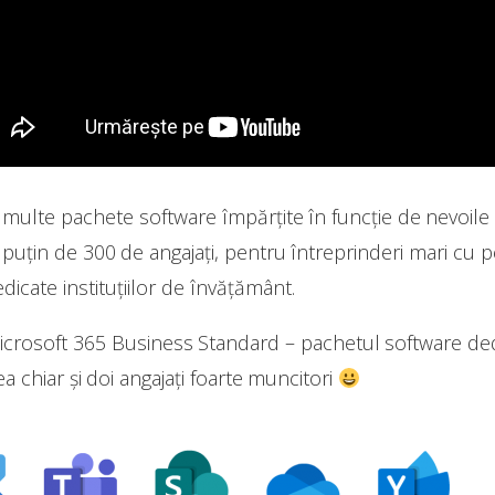
multe pachete software împărțite în funcție de nevoile 
ai puțin de 300 de angajați, pentru întreprinderi mari cu p
cate instituțiilor de învățământ.
crosoft 365 Business Standard – pachetul software ded
ea chiar și doi angajați foarte muncitori