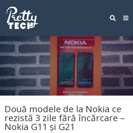
Skip
to
content
Două modele de la Nokia ce
rezistă 3 zile fără încărcare –
Nokia G11 și G21