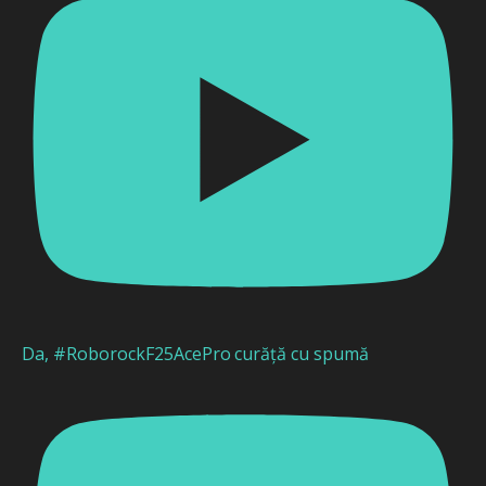
Da, #RoborockF25AcePro curăță cu spumă