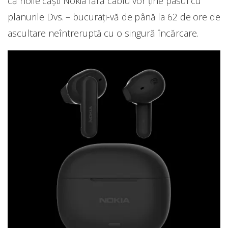
că noile căști Nokia fără cablu vor ține pasul cu
planurile Dvs. – bucurați-vă de până la 62 de ore de
ascultare neîntreruptă cu o singură încărcare.