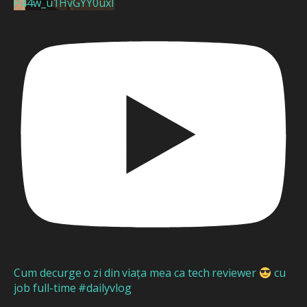
P44w_u1HvGYY0uxI
Cum decurge o zi din viața mea ca tech reviewer
cu
job full-time #dailyvlog