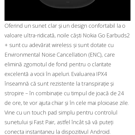
Oferind un sunet clar și un design confortabil la o
valoare ultra-ridicată, noile căști Nokia Go Earbuds2
+ sunt cu adevărat wireless și sunt dotate cu
Environmental Noise Cancellation (ENC), care
elimină zgomotul de fond pentru o claritate
excelentă a vocii în apeluri. Evaluarea IPX4
înseamnă că sunt rezistente la transpirație și
stropire – în combinație cu timpul de joacă de 24
de ore, te vor ajuta chiar și în cele mai ploioase zile.
Vine cu un touch pad simplu pentru controlul
sunetului și Fast Pair, astfel încât să vă puteți
conecta instantaneu la dispozitivul Android.