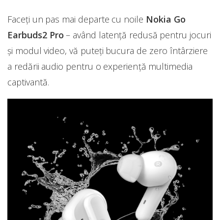
Faceți un pas mai departe cu noile
Nokia Go
Earbuds2 Pro
– având latență redusă pentru jocuri
și modul video, vă puteți bucura de zero întârziere
a redării audio pentru o experiență multimedia
captivantă.