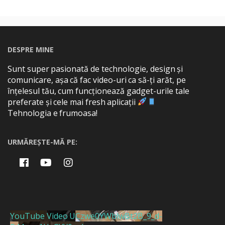
DESPRE MINE
Sunt super pasionată de technologie, design și
comunicare, așa că fac video-uri ca să-ți arăt, pe
înțelesul tău, cum funcționează gadget-urile tale
preferate și cele mai fresh aplicații
Tehnologia e frumoasa!
URMĂREȘTE-MĂ PE:
YouTube Video UCzwe0YWblwBt2B_9_d-