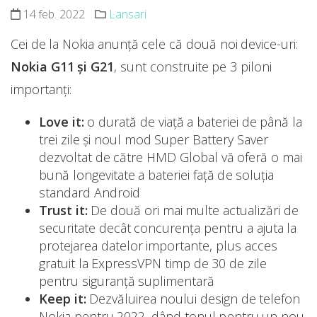
14 feb. 2022
Lansari
Cei de la Nokia anunță cele că două noi device-uri:
Nokia G11 și G21
, sunt construite pe 3 piloni
importanți:
Love it:
o durată de viață a bateriei de până la
trei zile și noul mod Super Battery Saver
dezvoltat de către HMD Global vă oferă o mai
bună longevitate a bateriei față de soluția
standard Android
Trust it:
De două ori mai multe actualizări de
securitate decât concurența pentru a ajuta la
protejarea datelor importante, plus acces
gratuit la ExpressVPN timp de 30 de zile
pentru siguranță suplimentară
Keep it:
Dezvăluirea noului design de telefon
Nokia pentru 2022, dând tonul pentru un nou