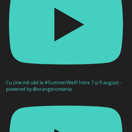
Cu cine mă văd la #SummerWell? Între 7 și 9 august -
powered by @orangeromania