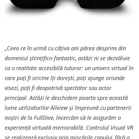
„Ceea ce în urmă cu câțiva ani părea desprins din
domeniul științifico-fantastic, astăzi ni se dezvăluie
ca o realitate accesibilă tuturor: un univers virtual în
care poți fi oricine îți dorești, poți ajunge oriunde
visezi, poți fi deopotrivă spectator sau actor
principal. Astăzi le deschidem poarta spre această
lume utilizatorilor Allview și împreună cu partenerii
noștri de la FullDive, încercăm să le asigurăm o
experiență virtuală memorabilă. Controlul Visual VR
se realizează exclusiv prin mișcările capului, fără a