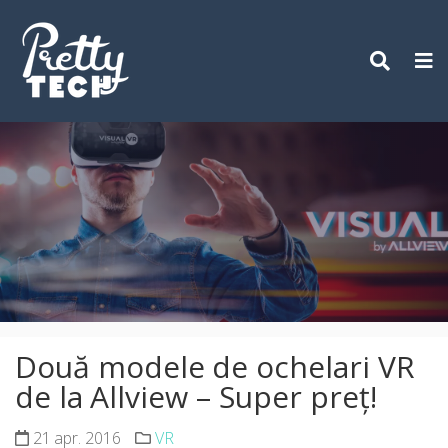
Skip
to
content
Două modele de ochelari VR
de la Allview – Super preț!
21 apr. 2016
VR