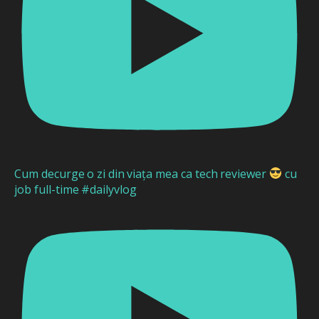
Cum decurge o zi din viața mea ca tech reviewer
cu
job full-time #dailyvlog