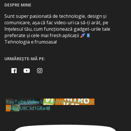
DESPRE MINE
Sunt super pasionată de technologie, design și
comunicare, așa că fac video-uri ca să-ți arăt, pe
înțelesul tău, cum funcționează gadget-urile tale
preferate și cele mai fresh aplicații
Tehnologia e frumoasa!
URMĂREȘTE-MĂ PE:
YouTube Video UCzwe0YWblwBt2B_9_d-
P44w_U8C3d1G8a48