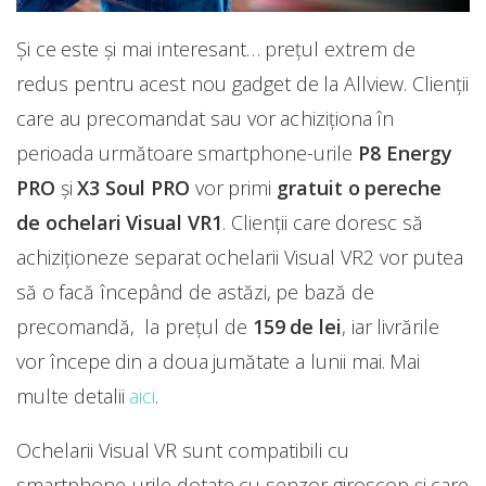
Și ce este și mai interesant… prețul extrem de
redus pentru acest nou gadget de la Allview. Clienții
care au precomandat sau vor achiziționa în
perioada următoare smartphone-urile
P8 Energy
PRO
și
X3 Soul PRO
vor primi
gratuit o pereche
de ochelari Visual VR1
. Clienții care doresc să
achiziționeze separat ochelarii Visual VR2 vor putea
să o facă începând de astăzi, pe bază de
precomandă, la prețul de
159 de lei
, iar livrările
vor începe din a doua jumătate a lunii mai. Mai
multe detalii
aici
.
Ochelarii Visual VR sunt compatibili cu
smartphone-urile dotate cu senzor giroscop și care