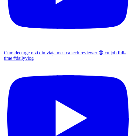
Cum decurge o zi din viața mea ca tech reviewer 😎 cu job full-
time #dailyvlog