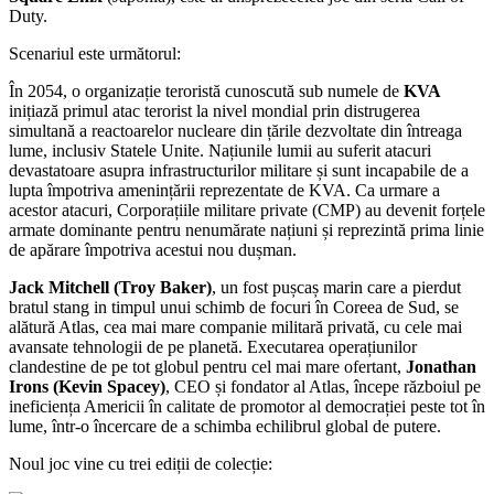
Duty.
Scenariul este următorul:
În
2054
,
o organizație teroristă
cunoscută sub numele de
KVA
inițiază
primul atac
terorist
la nivel mondial
prin distrugerea
simultană
a reactoarelor nucleare
din țările
dezvoltate
din întreaga
lume
,
inclusiv Statele Unite
. N
ațiunile
lumii
au suferit
atacuri
devastatoare
asupra infrastructurilor
militare
și
sunt incapabile
de a
lupta împotriva
amenințării reprezentate
de
KVA
.
Ca
urmare a
acestor
atacuri
,
Corporațiile
militare private
(
CMP)
au devenit
forțele
armate
dominante
pentru
nenumărate
națiuni
și reprezintă
prima linie
de apărare împotriva
acestui
nou
dușman
.
J
ack
Mitchell
(
Troy
Baker
)
,
un
fost pușcaș marin
care
a pierdut
bratul stang
in timpul unui
schimb de focuri
în
Coreea de Sud
,
se
alătură
Atlas
,
cea mai mare companie
militară
privată, cu
cele mai
avansate tehnologii
de pe planetă
.
Executarea
operațiunilor
clandestine
de pe tot globul
pentru
cel mai mare ofertant
,
Jonathan
Irons
(
Kevin Spacey)
,
CEO
și
fondator al
Atlas
,
începe
războiul
pe
ineficiența
Americii
în calitate de
promotor al
democrației
peste tot în
lume,
într-o încercare
de a schimba
echilibrul
global
de
putere
.
Noul joc vine cu trei ediții de colecție: