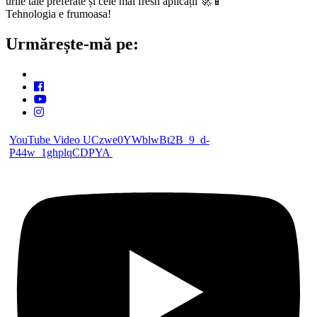
urile tale preferate și cele mai fresh aplicații 🚀📱
Tehnologia e frumoasa!
Urmărește-mă pe:
YouTube Video UCzwe0YWblwBt2B_9_d-
P44w_1ghplqCDPYA