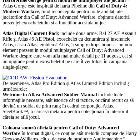
Harta Atlas Gorge pentru modurile multiplayer ale jocului
–
Atlas Gorge este inspirată de harta Pipeline din
Call of Duty 4:
Modern Warfare
, fiind reconcepută pentru noile abilități ale
jucătorilor din Call of Duty: Advanced Warfare, obținute datorită
prezenței exoscheletului și a funcțiilor acestuia în joc.
Atlas Digital Content Pack
include două arme, Bal-27 AE Assault
Rifle și Atlas 45 AE Pistol, exoschelet cu denumirea și însemnele
Atlas, casca Atlas, emblemă Atlas, 5 supply drops bonus – un nou
element prezent în modul multiplayer Call of Duty: Advanced
Warfare despre care vom afla mai multe detalii pe 11 august, cât și
un upgrade pentru exoscheletul pe care îl vei folosi în campania
single-player.
De asemenea, Atlas Pro Edition și Atlas Limited Edition includ și
următoarele:
Welcome to Atlas: Advanced Soldier Manual
include toate
informațiile necesare, atât istorice cât și tactice, oricărui recrut ca să
devină un soldat de prim rang în cadrul corporației Atlas.
SteelBook™, o carcasă metalică pentru colecționari în interiorul
căreia se află jocul.
Coloana sonoră oficială pentru Call of Duty: Advanced
Warfare
în format digital, ce conține atât melodii compuse de Harry
Gregson-Williams, cât și de casa de producție Audiomachine.”