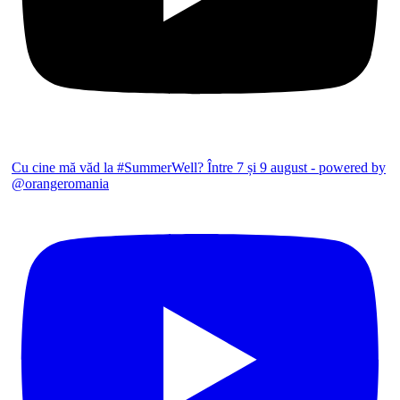
Cu cine mă văd la #SummerWell? Între 7 și 9 august - powered by
@orangeromania