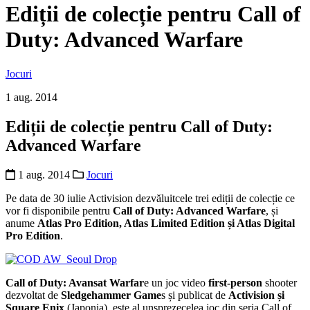
Ediții de colecție pentru Call of
Duty: Advanced Warfare
Jocuri
1 aug. 2014
Ediții de colecție pentru Call of Duty:
Advanced Warfare
1 aug. 2014
Jocuri
Pe data de 30 iulie Activision dezvăluitcele trei ediții de colecție ce
vor fi disponibile pentru
Call of Duty: Advanced Warfare
, și
anume
Atlas Pro Edition, Atlas Limited Edition și Atlas Digital
Pro Edition
.
Call
of Duty
: Avansat
Warfar
e
un joc
video
first-person
shooter
dezvoltat
de
Sledgehammer Game
s
și p
ublicat
de
Activision
și
Square Enix
(
Japonia),
este
al unsprezecelea joc
d
in
seria Call of