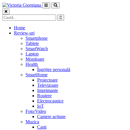
Skip
to
content
Caută
după:
Home
Review-uri
Smartphone
Tablete
SmartWatch
Laptop
Monitoare
Health
Îngrijire personală
SmartHome
Proiectoare
Televizoare
Imprimante
Routere
Electrocasnice
IoT
Foto/Video
Camere acțiune
Muzica
Casti