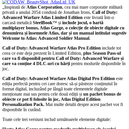
„Inspirată de
Atlas Corporation
, cea mai mare corporatie militară
privată a anului 2054 condusă de Jonathan Irons,
Call of Duty:
Advanced Warfare Atlas Limited Edition
este livrată într-o
carcasă metalică
SteelBook
™ și
include jocul, o hartă
multiplayer bonus, Atlas Gorge, o colecție de obiecte digitale cu
denumirea și însemnele Atlas, dar și un manual intitulat sugestiv
Welcome to Atlas: Advanced Soldier Manual
.
Call of Duty: Advanced Warfare Atlas Pro Edition
include tot
ceea ce este deja prezent în Limited Edition,
plus Season Pass-ul
care va fi disponibil pentru Call of Duty: Advanced Warfare și
care va conține 4 DLC-uri cu hărți
pentru modurile disponibile în
joc.
Call of Duty: Advanced Warfare Atlas Digital Pro Edition
este
ediția perfectă pentru cei care doresc să-și păstreze conținutul în
format digital, incluzând pe lângă toate elementele digitale
menționate mai sus pentru cele două ediții și
un pachet bonus de
obiecte ce pot fi folosite în joc, Atlas Digital Edition
Personalization Pack.
Mai multe detalii despre acest pachet vor fi
disponibile în curând.
Toate cele trei versiuni includ următoarele elemente digitale: