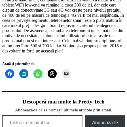
tablete WiFi low-end va rămâne la circa 300 de lei, dar cele care
dispun de conectivitate 3G sau 4G vor crește peste nivelul prețului
de 400 de lei pe măsură ce tehnologia 4G va fi tot mai răspândită. În
ceea ce privește segmentul telefoanelor smart, este o piață matură în
care mixul preț – design – brand reprezintă criteriul de alegere a
produsului. De asemenea, schimbarea telefonului nu se mai face din
motive de necesitate, ci atunci când utilizatorul este atras de un
produs mai nou și mai interesant. Cele mai vândute smartphone-uri
au un preț între 500 și 700 lei, iar Vonino și-a propus pentru 2015 o
dezvoltare în forță pe această piață.
Arată și prietenilor tăi:
Descoperă mai multe la Pretty Tech
Abonează-te ca să primești ultimele articole prin email.
Tastează emailul tău...
Abonează-te