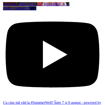
YouTube Video UCzwe0YWblwBt2B_9_d-
P44w_1ghplqCDPYA
Cu cine mă văd la #SummerWell? Între 7 și 9 august - powered by