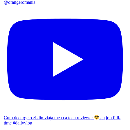
@orangeromania
Cum decurge o zi din viața mea ca tech reviewer
cu job full-
time #dailyvlog