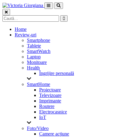
Skip
to
content
Caută
după:
Home
Review-uri
Smartphone
Tablete
SmartWatch
Laptop
Monitoare
Health
Îngrijire personală
SmartHome
Proiectoare
Televizoare
Imprimante
Routere
Electrocasnice
IoT
Foto/Video
Camere acțiune