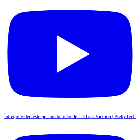
Întregul video este pe canalul meu de TikTok: Victoria | PrettyTech