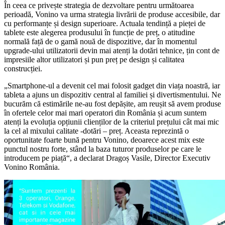
În ceea ce privește strategia de dezvoltare pentru următoarea
perioadă, Vonino va urma strategia livrării de produse accesibile, dar
cu performanțe și design superioare. Actuala tendință a pieței de
tablete este alegerea produsului în funcție de preț, o atitudine
normală față de o gamă nouă de dispozitive, dar în momentul
upgrade-ului utilizatorii devin mai atenți la dotări tehnice, țin cont de
impresiile altor utilizatori și pun preț pe design și calitatea
construcției.
„Smartphone-ul a devenit cel mai folosit gadget din viața noastră, iar
tableta a ajuns un dispozitiv central al familiei și divertismentului. Ne
bucurăm că estimările ne-au fost depășite, am reușit să avem produse
în ofertele celor mai mari operatori din România și acum suntem
atenți la evoluția opțiunii clienților de la criteriul prețului cât mai mic
la cel al mixului calitate -dotări – preț. Aceasta reprezintă o
oportunitate foarte bună pentru Vonino, deoarece acest mix este
punctul nostru forte, stând la baza tuturor produselor pe care le
introducem pe piață“, a declarat Dragoș Vasile, Director Executiv
Vonino România.