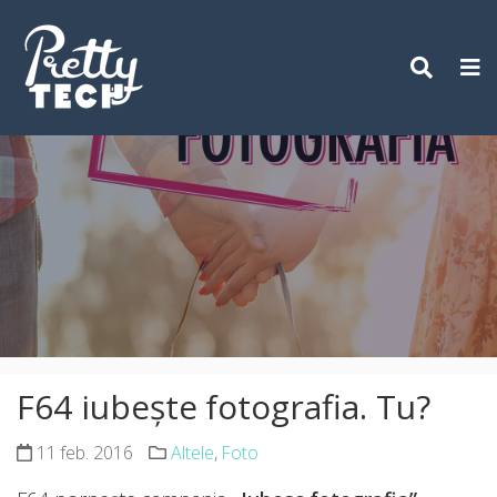
Skip
to
content
F64 iubește fotografia. Tu?
11 feb. 2016
Altele
,
Foto