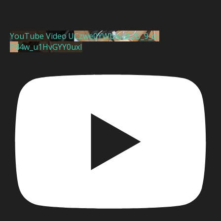
YouTube Video UCzwe0YWblwBt2B_9_d-
P44w_u1HvGYY0uxI