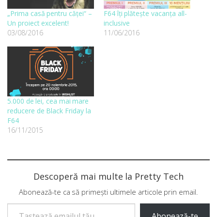
„Prima casă pentru căței“ –
F64 îți plătește vacanța all-
Un proiect excelent!
inclusive
03/08/2016
11/06/2016
5.000 de lei, cea mai mare
reducere de Black Friday la
F64
16/11/2015
Descoperă mai multe la Pretty Tech
Abonează-te ca să primești ultimele articole prin email.
Tastează emailul tău...
Abonează-te