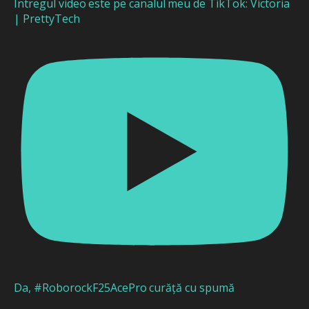
Întregul video este pe canalul meu de TikTok: Victoria
| PrettyTech
Da, #RoborockF25AcePro curăță cu spumă