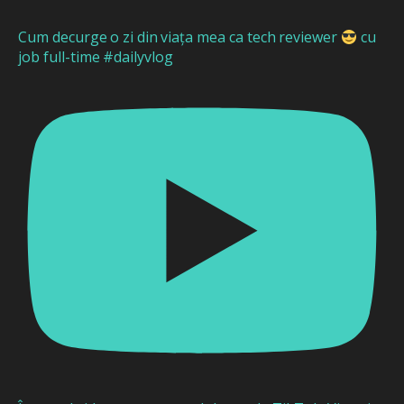
Cum decurge o zi din viața mea ca tech reviewer
cu
job full-time #dailyvlog