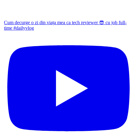
Cum decurge o zi din viața mea ca tech reviewer 😎 cu job full-
time #dailyvlog