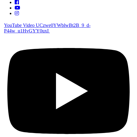
YouTube Video UCzwe0YWblwBt2B_9_d-
P44w_u1HvGYY0uxI