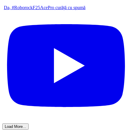
Da, #RoborockF25AcePro curăță cu spumă
Load More...