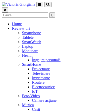
Skip
to
content
Caută
după:
Home
Review-uri
Smartphone
Tablete
SmartWatch
Laptop
Monitoare
Health
Îngrijire personală
SmartHome
Proiectoare
Televizoare
Imprimante
Routere
Electrocasnice
IoT
Foto/Video
Camere acțiune
Muzica
Casti