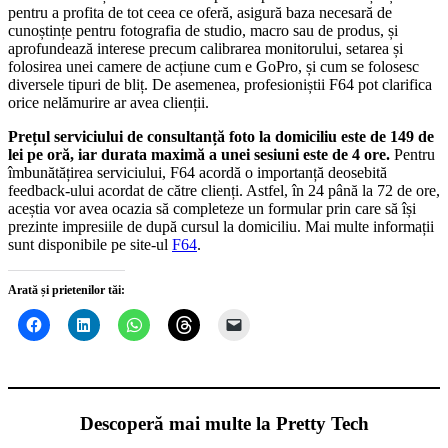
pentru a profita de tot ceea ce oferă, asigură baza necesară de
cunoștințe pentru fotografia de studio, macro sau de produs, și
aprofundează interese precum calibrarea monitorului, setarea și
folosirea unei camere de acțiune cum e GoPro, și cum se folosesc
diversele tipuri de bliț. De asemenea, profesioniștii F64 pot clarifica
orice nelămurire ar avea clienții.
Prețul serviciului de consultanță foto la domiciliu este de 149 de
lei pe oră, iar durata maximă a unei sesiuni este de 4 ore.
Pentru
îmbunătățirea serviciului, F64 acordă o importanță deosebită
feedback-ului acordat de către clienți. Astfel, în 24 până la 72 de ore,
aceștia vor avea ocazia să completeze un formular prin care să își
prezinte impresiile de după cursul la domiciliu. Mai multe informații
sunt disponibile pe site-ul
F64
.
Arată și prietenilor tăi:
Descoperă mai multe la Pretty Tech