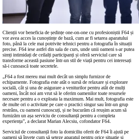
Clienții vor beneficia de ședințe one-on-one cu profesioniștii F64 și
vor avea acces la cunoștințe de bază, cum ar fi setarea aparatului
foto, până la cele mai potrivite tehnici pentru a fotografia în situații
precise. F64 iese astfel din sala de curs, unde unii oameni s-ar putea
simți intimidați de ceilalți participanți și oferă serviciul care să
transforme această pasiune într-un stil de viață pentru cei interesați
să-i cunoască toate secretele.
„F64 a fost mereu mai mult decât un simplu furnizor de
echipamente. Fotografia este atât o sursă de relaxare și explorare
socială, cât și una de asigurare a veniturilor pentru atât de mulți
oameni, încât noi am vrut să le oferim oamenilor toate resursele
necesare pentru a o exploata la maximum. Mai mult, fotografia este
de multe ori o activitate pe care o practici singur sau într-un grup
restrâns, cu oameni cunoscuți, și ne bucurăm că reușim acum să
furnizăm un așa serviciu de consultanță pentru a completa
experiența”, a declarat Marian Alecsiu, cofondator F64.
Serviciul de consultanță foto la domiciliu oferit de F64 îi ajută pe
oameni să învețe cum să seteze aparatul pentru orice situație și