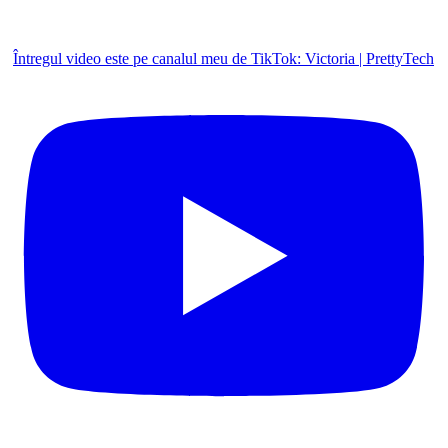
Întregul video este pe canalul meu de TikTok: Victoria | PrettyTech