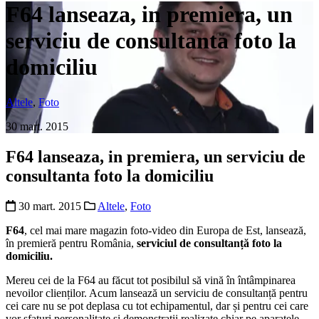
F64 lanseaza, in premiera, un
serviciu de consultanta foto la
domiciliu
Altele
,
Foto
30 mart. 2015
F64 lanseaza, in premiera, un serviciu de
consultanta foto la domiciliu
30 mart. 2015
Altele
,
Foto
F64
, cel mai mare magazin foto-video din Europa de Est, lansează,
în premieră pentru România,
serviciul de consultanță foto la
domiciliu.
Mereu cei de la F64 au făcut tot posibilul să vină în întâmpinarea
nevoilor clienților. Acum lansează un serviciu de consultanță pentru
cei care nu se pot deplasa cu tot echipamentul, dar și pentru cei care
vor sfaturi personalitate și demonstrații realizate chiar pe aparatele