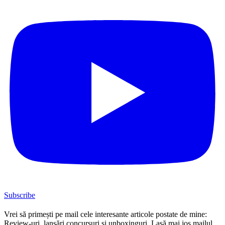
Subscribe
Vrei să primești pe mail cele interesante articole postate de mine:
Review-uri, lansări concursuri și unboxinguri. Lasă mai jos mailul