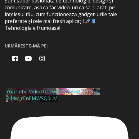
Sunt super pasionată de technologie, design și
comunicare, așa că fac video-uri ca să-ți arăt, pe
înțelesul tău, cum funcționează gadget-urile tale
preferate și cele mai fresh aplicații
Tehnologia e frumoasa!
URMĂREȘTE-MĂ PE:
YouTube Video UCzwe0YWblwBt2B_9_d-
P44w_rEnEMWSQ0LM