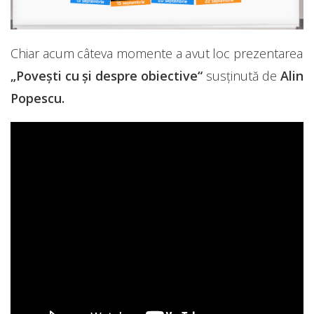
Chiar acum câteva momente a avut loc prezentarea
„Povești cu și despre obiective“
susținută de
Alin
Popescu.