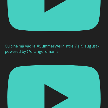
Cu cine mă văd la #SummerWell? Între 7 și 9 august -
powered by @orangeromania