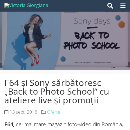
Skip
to
content
F64 și Sony sărbătoresc
„Back to Photo School“ cu
ateliere live și promoții
13 sept. 2016
Oferte
F64,
cel mai mare magazin foto-video din România,