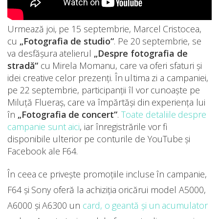
Urmează joi, pe 15 septembrie, Marcel Cristocea,
cu
„Fotografia de studio“
. Pe 20 septembrie, se
va desfășura atelierul
„Despre fotografia de
stradă“
cu Mirela Momanu, care va oferi sfaturi și
idei creative celor prezenți. În ultima zi a campaniei,
pe 22 septembrie, participanții îl vor cunoaște pe
Miluță Flueraș, care va împărtăși din experiența lui
în
„Fotografia de concert“
.
Toate detaliile despre
campanie sunt aici
, iar înregistrările vor fi
disponibile ulterior pe conturile de YouTube și
Facebook ale F64.
În ceea ce privește promoțiile incluse în campanie,
F64 și Sony oferă la achiziția oricărui model A5000,
A6000 și A6300 un
card, o geantă și un acumulator