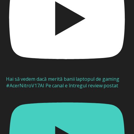
Hai să vedem dacă merită banii laptopul de gaming
#AcerNitroV17AI Pe canal e întregul review postat