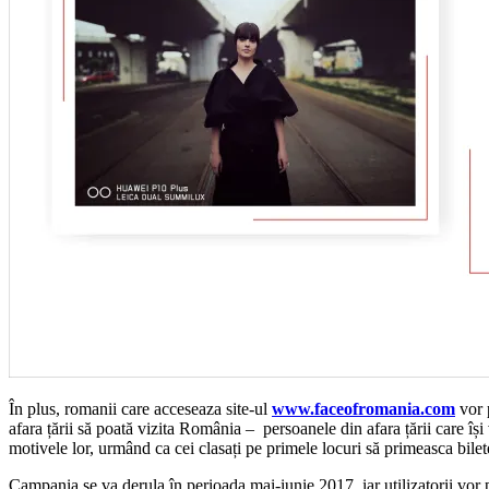
În plus, romanii care acceseaza site-ul
www.faceofromania.com
vor p
afara țării să poată vizita România – persoanele din afara țării care îș
motivele lor, urmând ca cei clasați pe primele locuri să primeasca bil
Campania se va derula în perioada mai-iunie 2017, iar utilizatorii vor 