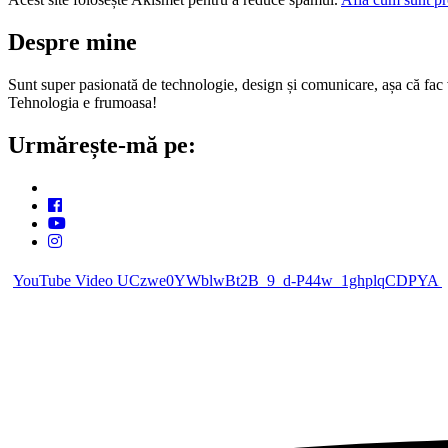
Despre mine
Sunt super pasionată de technologie, design și comunicare, așa că fac vi
Tehnologia e frumoasa!
Urmărește-mă pe:
YouTube Video UCzwe0YWblwBt2B_9_d-P44w_1ghplqCDPYA