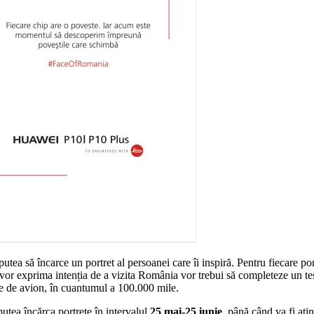
utea să încarce un portret al persoanei care îi inspiră. Pentru fiecare p
i vor exprima intenția de a vizita România vor trebui să completeze un te
ete de avion, în cuantumul a 100.000 mile.
putea încărca portrete în intervalul
25 mai-25 iunie
, până când va fi ati