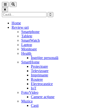
Skip
to
content
Caută
după:
Home
Review-uri
Smartphone
Tablete
SmartWatch
Laptop
Monitoare
Health
Îngrijire personală
SmartHome
Proiectoare
Televizoare
Imprimante
Routere
Electrocasnice
IoT
Foto/Video
Camere acțiune
Muzica
Casti