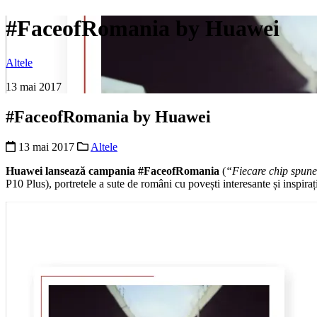
#FaceofRomania by Huawei
Altele
13 mai 2017
#FaceofRomania by Huawei
13 mai 2017
Altele
Huawei lansează campania #FaceofRomania
(
“Fiecare chip spune
P10 Plus), portretele a sute de români cu povești interesante și inspiraț