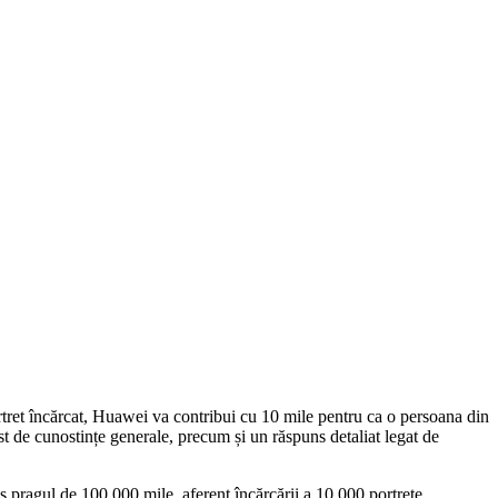
ortret încărcat, Huawei va contribui cu 10 mile pentru ca o persoana din
st de cunostințe generale, precum și un răspuns detaliat legat de
ns pragul de 100.000 mile, aferent încărcării a 10.000 portrete.