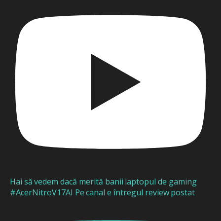
Hai să vedem dacă merită banii laptopul de gaming
#AcerNitroV17AI Pe canal e întregul review postat