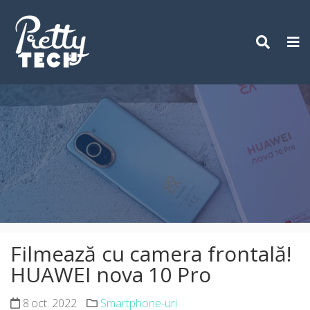
Skip
to
content
Filmează cu camera frontală!
HUAWEI nova 10 Pro
8 oct. 2022
Smartphone-uri