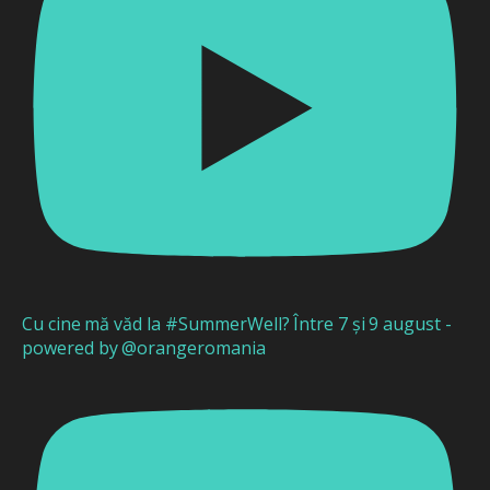
Cu cine mă văd la #SummerWell? Între 7 și 9 august -
powered by @orangeromania