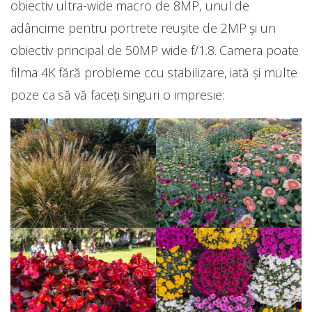
obiectiv ultra-wide macro de 8MP, unul de
adâncime pentru portrete reușite de 2MP și un
obiectiv principal de 50MP wide f/1.8. Camera poate
filma 4K fără probleme ccu stabilizare, iată și multe
poze ca să vă faceți singuri o impresie: