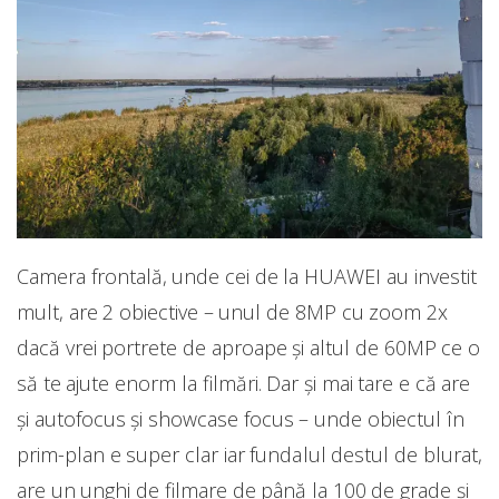
Camera frontală, unde cei de la HUAWEI au investit
mult, are 2 obiective – unul de 8MP cu zoom 2x
dacă vrei portrete de aproape și altul de 60MP ce o
să te ajute enorm la filmări. Dar și mai tare e că are
și autofocus și showcase focus – unde obiectul în
prim-plan e super clar iar fundalul destul de blurat,
are un unghi de filmare de până la 100 de grade și