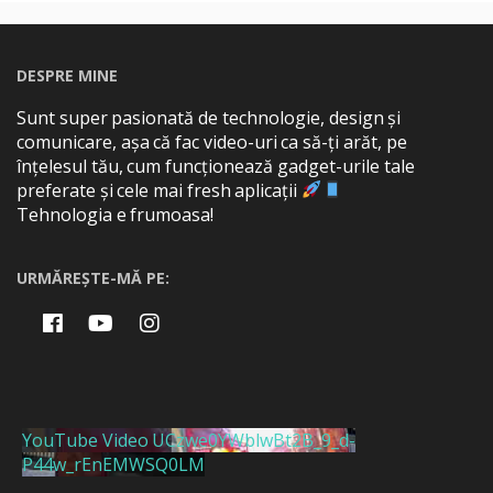
DESPRE MINE
Sunt super pasionată de technologie, design și
comunicare, așa că fac video-uri ca să-ți arăt, pe
înțelesul tău, cum funcționează gadget-urile tale
preferate și cele mai fresh aplicații
Tehnologia e frumoasa!
URMĂREȘTE-MĂ PE:
YouTube Video UCzwe0YWblwBt2B_9_d-
P44w_rEnEMWSQ0LM