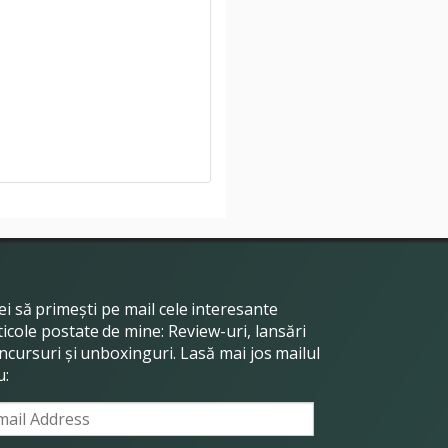
ei să primești pe mail cele interesante
ticole postate de mine: Review-uri, lansări
ncursuri și unboxinguri. Lasă mai jos mailul
u:
ail
dress