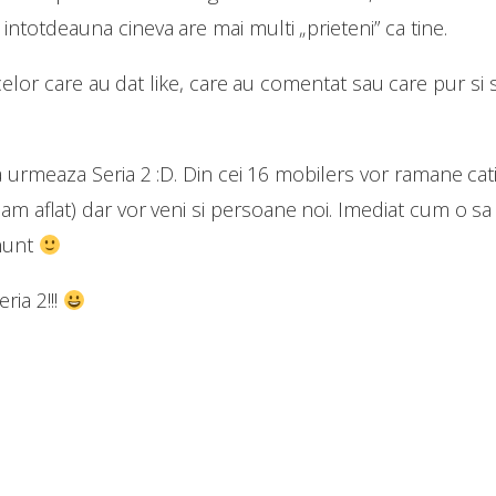
, intotdeauna cineva are mai multi „prieteni” ca tine.
or care au dat like, care au comentat sau care pur si s
urmeaza Seria 2 :D. Din cei 16 mobilers vor ramane cativ
am aflat) dar vor veni si persoane noi. Imediat cum o sa
anunt
ria 2!!!