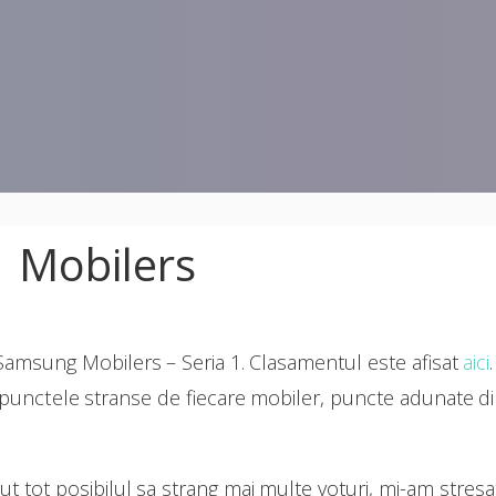
 1 Mobilers
 Samsung Mobilers – Seria 1. Clasamentul este afisat
aici
e punctele stranse de fiecare mobiler, puncte adunate di
t tot posibilul sa strang mai multe voturi, mi-am stresat 