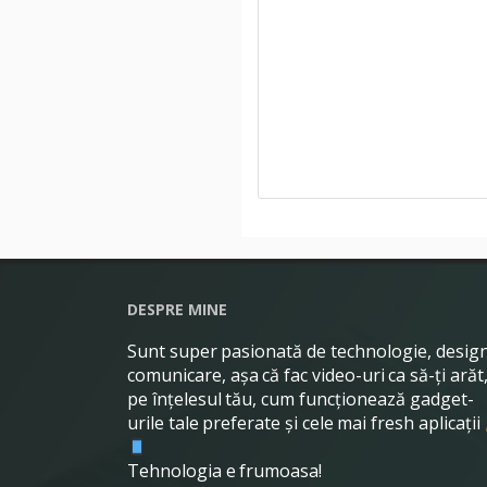
DESPRE MINE
Sunt super pasionată de technologie, design
comunicare, așa că fac video-uri ca să-ți arăt
pe înțelesul tău, cum funcționează gadget-
urile tale preferate și cele mai fresh aplicații
Tehnologia e frumoasa!