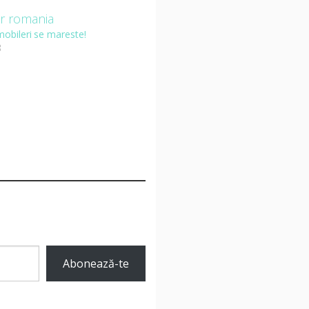
mobileri se mareste!
3
Abonează-te