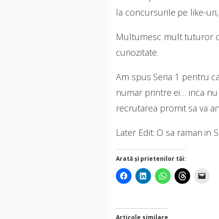
la concursurile pe like-uri
Multumesc mult tuturor cel
curiozitate.
Am spus Seria 1 pentru ca 
numar printre ei… inca nu 
recrutarea promit sa va 
Later Edit: O sa raman in Se
Arată și prietenilor tăi:
Articole similare