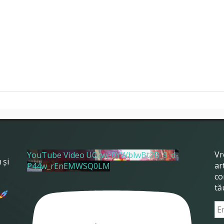
Vr
YouTube Video UCzwe0YWblwBt2B_9_d-
 și
ar
P44w_rEnEMWSQ0LM
,
co
tă
Em
Ad