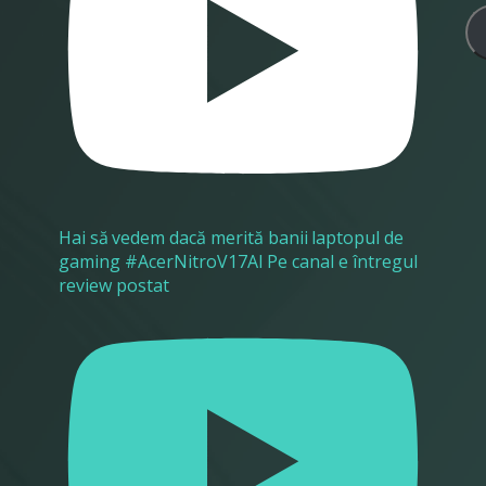
Hai să vedem dacă merită banii laptopul de
gaming #AcerNitroV17AI Pe canal e întregul
review postat