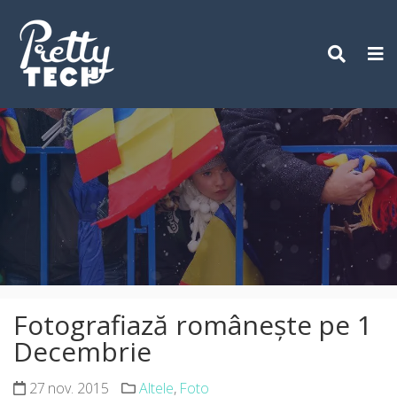
Skip
to
content
Fotografiază românește pe 1
Decembrie
27 nov. 2015
Altele
,
Foto