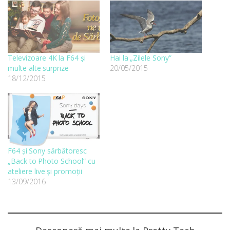
Televizoare 4K la F64 și
Hai la „Zilele Sony”
multe alte surprize
20/05/2015
18/12/2015
F64 și Sony sărbătoresc
„Back to Photo School“ cu
ateliere live și promoții
13/09/2016