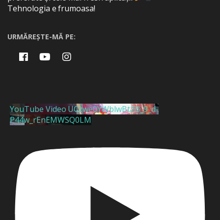
Tehnologia e frumoasa!
URMĂREȘTE-MĂ PE:
YouTube Video UCzwe0YWblwBt2B_9_d-
P44w_rEnEMWSQ0LM