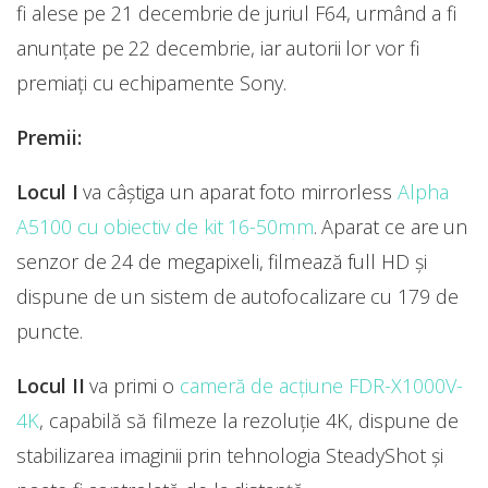
fi alese pe 21 decembrie de juriul F64, urmând a fi
anunțate pe 22 decembrie, iar autorii lor vor fi
premiați cu echipamente Sony.
Premii:
Locul I
va câștiga un aparat foto mirrorless
Alpha
A5100 cu obiectiv de kit 16-50mm
. Aparat ce are un
senzor de 24 de megapixeli, filmează full HD și
dispune de un sistem de autofocalizare cu 179 de
puncte.
Locul II
va primi o
cameră de acțiune FDR-X1000V-
4K
, capabilă să filmeze la rezoluție 4K, dispune de
stabilizarea imaginii prin tehnologia SteadyShot și