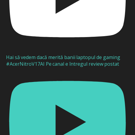
Hai să vedem dacă merită banii laptopul de gaming
#AcerNitroV17AI Pe canal e întregul review postat