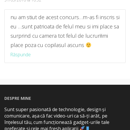
nu am stiut de acest concurs…m-as fi inscris si
eu …sunt patrioata de felul meu si imi place sa
surprind cu camera tot felul de lucruri!imi
place poza cu copilasul ascuns
Răspunde
DESPRE MINE
Sunt super pasionată de technologie, design și
comunicare, așa că fac video-uri ca să-ți arăt, pe
înțelesul tău, cum funcționează gadget-urile tale
preferate și cele mai fresh aplicații