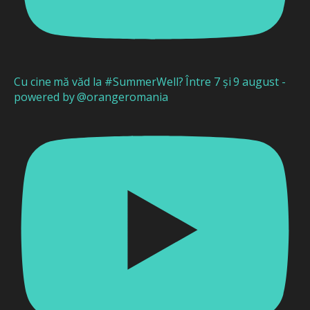
Cu cine mă văd la #SummerWell? Între 7 și 9 august -
powered by @orangeromania