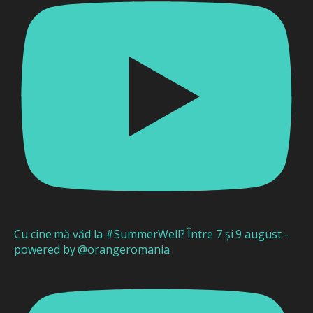
Cu cine mă văd la #SummerWell? Între 7 și 9 august -
powered by @orangeromania