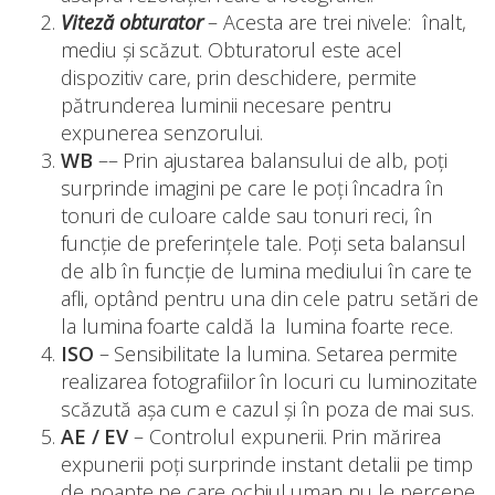
Viteză obturator
– Acesta are trei nivele: înalt,
mediu și scăzut. Obturatorul este acel
dispozitiv care, prin deschidere, permite
pătrunderea luminii necesare pentru
expunerea senzorului.
WB
–– Prin ajustarea balansului de alb, poți
surprinde imagini pe care le poți încadra în
tonuri de culoare calde sau tonuri reci, în
funcție de preferințele tale. Poți seta balansul
de alb în funcție de lumina mediului în care te
afli, optând pentru una din cele patru setări de
la lumina foarte caldă la lumina foarte rece.
ISO
– Sensibilitate la lumina. Setarea permite
realizarea fotografiilor în locuri cu luminozitate
scăzută așa cum e cazul și în poza de mai sus.
AE / EV
– Controlul expunerii. Prin mărirea
expunerii poți surprinde instant detalii pe timp
de noapte pe care ochiul uman nu le percepe