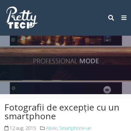
Skip
to
content
Fotografii de excepție cu un
smartphone
12 aug. 2015
Altele
,
Smartphone-uri