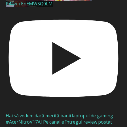
P44w_rEnEMWSQ0LM
Hai să vedem dacă merită banii laptopul de gaming
#AcerNitroV17AI Pe canal e întregul review postat