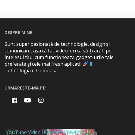
DESPRE MINE
Sunt super pasionată de technologie, design și
comunicare, așa că fac video-uri ca să-ți arăt, pe
înțelesul tău, cum funcționează gadget-urile tale
preferate și cele mai fresh aplicații
Tehnologia e frumoasa!
URMĂREȘTE-MĂ PE:
YouTube Video UCzwe0YWblwBt2B_9_d-