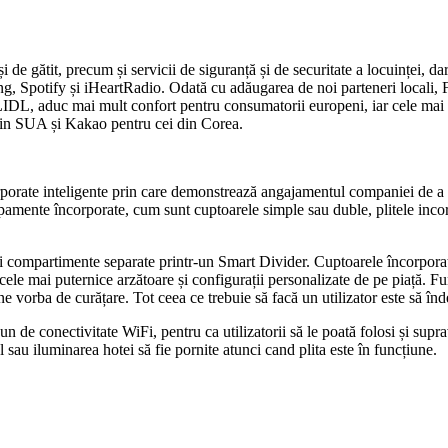
i de gătit, precum și servicii de siguranță și de securitate a locuinței,
 Spotify și iHeartRadio. Odată cu adăugarea de noi parteneri locali, Fa
, aduc mai mult confort pentru consumatorii europeni, iar cele mai impor
 din SUA și Kakao pentru cei din Corea.
rate inteligente prin care demonstrează angajamentul companiei de a in
mente încorporate, cum sunt cuptoarele simple sau duble, plitele incorpo
i compartimente separate printr-un Smart Divider. Cuptoarele încorpora
ntre cele mai puternice arzătoare și configurații personalizate de pe piaț
ne vorba de curățare. Tot ceea ce trebuie să facă un utilizator este să înd
n de conectivitate WiFi, pentru ca utilizatorii să le poată folosi și supr
 sau iluminarea hotei să fie pornite atunci cand plita este în funcțiune.