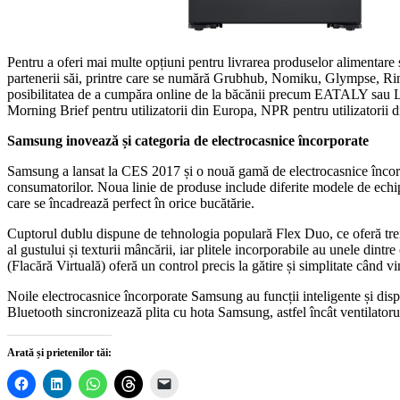
Pentru a oferi mai multe opțiuni pentru livrarea produselor alimentare ș
partenerii săi, printre care se numără Grubhub, Nomiku, Glympse, Ring,
posibilitatea de a cumpăra online de la băcănii precum EATALY sau LIDL
Morning Brief pentru utilizatorii din Europa, NPR pentru utilizatorii
Samsung inovează și categoria de electrocasnice încorporate
Samsung a lansat la CES 2017 și o nouă gamă de electrocasnice încorpo
consumatorilor. Noua linie de produse include diferite modele de echipa
care se încadrează perfect în orice bucătărie.
Cuptorul dublu dispune de tehnologia populară Flex Duo, ce oferă tre
al gustului și texturii mâncării, iar plitele incorporabile au unele di
(Flacără Virtuală) oferă un control precis la gătire și simplitate când vi
Noile electrocasnice încorporate Samsung au funcții inteligente și dispu
Bluetooth sincronizează plita cu hota Samsung, astfel încât ventilatorul
Arată și prietenilor tăi: