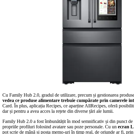
Cu Family Hub 2.0, gradul de utilizare, precum și gestionarea produselo
vedea ce produse alimentare trebuie cumpărate prin camerele inte
Card. În plus, aplicația Recipes, ce aparține AllRecipes, oferă posibilita
dar și pentru a avea acces la rețete din diverse țări ale lumii.
Family Hub 2.0 a fost îmbunătățit în mod semnificativ și din punct de v
propriile profiluri folosind avatare sau poze personale. Cu un
ecran LE
pot scrie de mână și posta memo-uri în timp real, de oriunde ar fi, pri