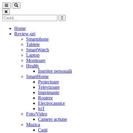
Skip
to
content
Caută
după:
Home
Review-uri
Smartphone
Tablete
SmartWatch
Laptop
Monitoare
Health
Îngrijire personală
SmartHome
Proiectoare
Televizoare
Imprimante
Routere
Electrocasnice
IoT
Foto/Video
Camere acțiune
Muzica
Casti