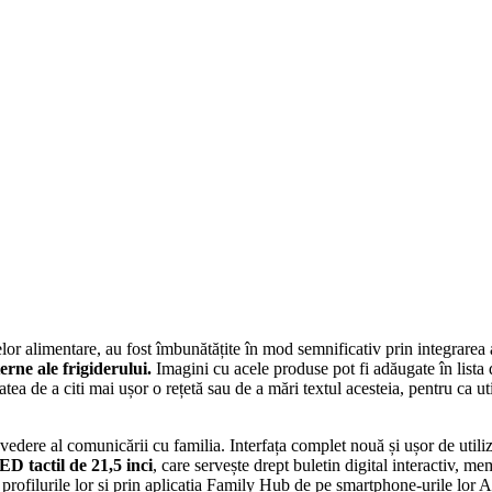
r alimentare, au fost îmbunătățite în mod semnificativ prin integrarea a
rne ale frigiderului.
Imagini cu acele produse pot fi adăugate în lista
tea de a citi mai ușor o rețetă sau de a mări textul acesteia, pentru ca uti
edere al comunicării cu familia. Interfața complet nouă și ușor de utiliz
D tactil de 21,5 inci
, care servește drept buletin digital interactiv, me
n profilurile lor și prin aplicația Family Hub de pe smartphone-urile lor