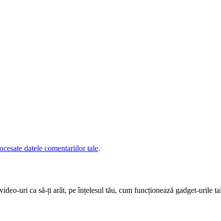
cesate datele comentariilor tale
.
deo-uri ca să-ți arăt, pe înțelesul tău, cum funcționează gadget-urile tal