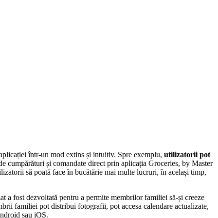
plicației într-un mod extins și intuitiv. Spre exemplu,
utilizatorii pot
 de cumpărături și comandate direct prin aplicația Groceries, by Master
lizatorii să poată face în bucătărie mai multe lucruri, în același timp,
at a fost dezvoltată pentru a permite membrilor familiei să-și creeze
mbrii familiei pot distribui fotografii, pot accesa calendare actualizate,
 Android sau iOS.