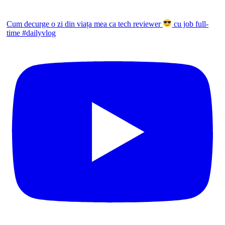
Cum decurge o zi din viața mea ca tech reviewer
cu job full-
time #dailyvlog