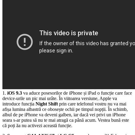
1.
iOS 9.3
va aduce posesorilor de iPhone și iPad o funcție care face
device-urile un pic mai urâte. În viitoarea versiune, Apple va
introduce funcția
Night Shift
prin care telefonul vostru nu va mai
afișa lumina albastră ce obosește ochii pe timpul nopții. În schimb,
albul de pe iPhone va deveni galben, iar dacă vei privi un iPhone
seara s-ar putea să nu te mai atragă ca până acum. Vestea bună este
că poți ăa nu activezi această funcție.