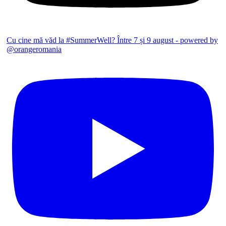
Cu cine mă văd la #SummerWell? Între 7 și 9 august - powered by
@orangeromania