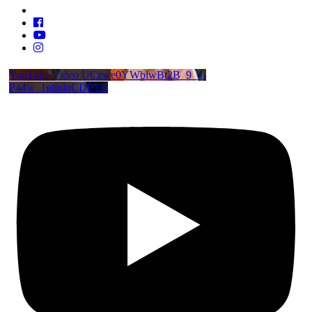
YouTube Video UCzwe0YWblwBt2B_9_d-
P44w_1ghplqCDPYA