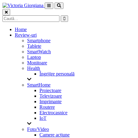
Skip
to
content
Caută
după:
Home
Review-uri
Smartphone
Tablete
SmartWatch
Laptop
Monitoare
Health
Îngrijire personală
SmartHome
Proiectoare
Televizoare
Imprimante
Routere
Electrocasnice
IoT
Foto/Video
Camere acțiune