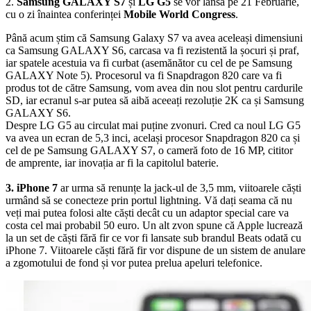
2.
Samsung GALAXY S7
și
LG G5
se vor lansa pe 21 Februarie,
cu o zi înaintea conferinței
Mobile World Congress
.
Până acum știm că Samsung Galaxy S7 va avea aceleași dimensiuni
ca Samsung GALAXY S6, carcasa va fi rezistentă la șocuri și praf,
iar spatele acestuia va fi curbat (asemănător cu cel de pe Samsung
GALAXY Note 5). Procesorul va fi Snapdragon 820 care va fi
produs tot de către Samsung, vom avea din nou slot pentru cardurile
SD, iar ecranul s-ar putea să aibă aceeați rezoluție 2K ca și Samsung
GALAXY S6.
Despre LG G5 au circulat mai puține zvonuri. Cred ca noul LG G5
va avea un ecran de 5,3 inci, același procesor Snapdragon 820 ca și
cel de pe Samsung GALAXY S7, o cameră foto de 16 MP, cititor
de amprente, iar inovația ar fi la capitolul baterie.
3. iPhone 7
ar urma să renunțe la jack-ul de 3,5 mm, viitoarele căști
urmând să se conecteze prin portul lightning. Vă dați seama că nu
veți mai putea folosi alte căști decât cu un adaptor special care va
costa cel mai probabil 50 euro. Un alt zvon spune că Apple lucrează
la un set de căști fără fir ce vor fi lansate sub brandul Beats odată cu
iPhone 7. Viitoarele căști fără fir vor dispune de un sistem de anulare
a zgomotului de fond și vor putea prelua apeluri telefonice.