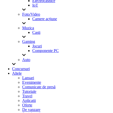
Electrocasnice
IoT
Foto/Video
Camere acțiune
Muzica
Casti
Gaming
Jocuri
Componente PC
Auto
Concursuri
Altele
Lansari
Evenimente
Comunicate de presă
Tutoriale
Travel
Aplicatii
Oferte
De vanzare