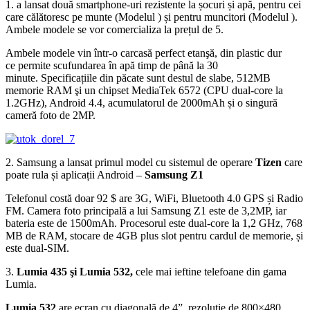
1.
a lansat două smartphone-uri rezistente la șocuri și apă, pentru cei
care călătoresc pe munte (Modelul ) și pentru muncitori (Modelul ).
Ambele modele se vor comercializa la prețul de 5.
Ambele modele vin într-o carcasă perfect etanşă, din plastic dur
ce permite scufundarea în apă timp de până la 30
minute. Specificațiile din păcate sunt destul de slabe, 512MB
memorie RAM şi un chipset MediaTek 6572 (CPU dual-core la
1.2GHz), Android 4.4, acumulatorul de 2000mAh și o singură
cameră foto de 2MP.
2. Samsung a lansat primul model cu sistemul de operare
Tizen
care
poate rula și aplicații Android –
Samsung Z1
Telefonul costă doar 92 $ are 3G, WiFi, Bluetooth 4.0 GPS și Radio
FM. Camera foto principală a lui Samsung Z1 este de 3,2MP, iar
bateria este de 1500mAh. Procesorul este dual-core la 1,2 GHz, 768
MB de RAM, stocare de 4GB plus slot pentru cardul de memorie, și
este dual-SIM.
3.
Lumia 435 şi Lumia 532,
cele mai ieftine telefoane din gama
Lumia.
Lumia 532
are ecran cu diagonală de 4”, rezoluţie de 800×480