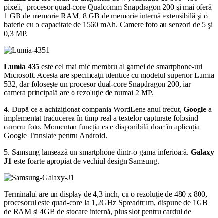
pixeli, procesor quad-core Qualcomm Snapdragon 200 şi mai oferă
1 GB de memorie RAM, 8 GB de memorie internă extensibilă şi o
baterie cu o capacitate de 1560 mAh. Camere foto au senzori de 5 şi
0,3 MP.
Lumia 435
este cel mai mic membru al gamei de smartphone-uri
Microsoft. Acesta are specificaţii identice cu modelul superior Lumia
532, dar foloseşte un procesor dual-core Snapdragon 200, iar
camera principală are o rezoluţie de numai 2 MP.
4. După ce a achiziționat compania WordLens anul trecut,
Google
a
implementat traducerea în timp real a textelor capturate folosind
camera foto. Momentan funcția este disponibilă doar în aplicația
Google Translate pentru Android.
5. Samsung lansează un smartphone dintr-o gama inferioară.
Galaxy
J1
este foarte apropiat de vechiul design Samsung.
Terminalul are un display de 4,3 inch, cu o rezoluție de 480 x 800,
procesorul este quad-core la 1,2GHz Spreadtrum, dispune de 1GB
de RAM și 4GB de stocare internă, plus slot pentru cardul de