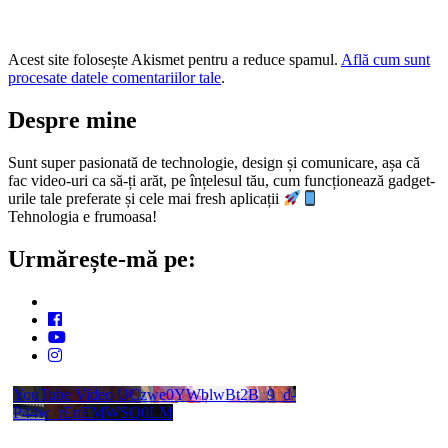
Acest site folosește Akismet pentru a reduce spamul.
Află cum sunt
procesate datele comentariilor tale
.
Despre mine
Sunt super pasionată de technologie, design și comunicare, așa că
fac video-uri ca să-ți arăt, pe înțelesul tău, cum funcționează gadget-
urile tale preferate și cele mai fresh aplicații
Tehnologia e frumoasa!
Urmărește-mă pe:
YouTube Video UCzwe0YWblwBt2B_9_d-
P44w_rEnEMWSQ0LM