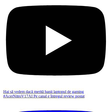
Hai să vedem dacă merită banii laptopul de gaming
#AcerNitroV17AI Pe canal e întregul review postat