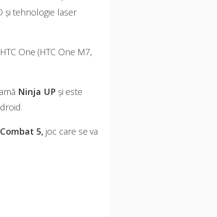
 și tehnologie laser
lia HTC One (HTC One M7,
heamă
Ninja UP
și este
droid.
Combat 5,
joc care se va