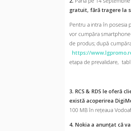
2.
Până pe 14 septembrie 2
gratuit, fără tragere la 
Pentru a intra în posesia 
vor cumpăra smartphone-ul
de produs; după cumpărare
https://www.lgpromo.
etapa de prevalidare, table
3. RCS & RDS le oferă cli
există acoperirea DigiM
100 MB în rețeaua Vodoafo
4. Nokia a anunțat că va