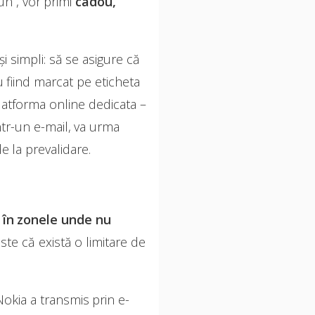
n , vor primi
cadou,
i simpli: să se asigure că
 fiind marcat pe eticheta
atforma online dedicata –
ntr-un e-mail, va urma
e la prevalidare.
i în zonele unde nu
ste că există o limitare de
okia a transmis prin e-