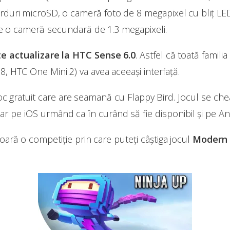
rduri microSD, o cameră foto de 8 megapixel cu bliț LED
de o cameră secundară de 1.3 megapixeli.
e actualizare la HTC Sense 6.0
. Astfel că toată fami
 HTC One Mini 2) va avea aceeași interfață.
oc gratuit care are seamană cu Flappy Bird. Jocul se c
r pe iOS urmând ca în curând să fie disponibil și pe An
ară o competiție prin care puteți câștiga jocul
Modern 