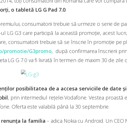
014, toți consumatorii din România care vor cumpăra u
sorți, o tabletă LG G Pad 7.0
.
premiului, consumatorii trebuie să urmeze o serie de paș
 LG G3 care participă la această promoție, acest lucru
, consumatorii trebuie să se înscrie în promoție pe pl
ro/promotie/G3promo
, după confirmarea înscrierii pri
ta LG G 7.0 va fi livrată în termen de maxim 30 de zile d
enților posibilitatea de a accesa serviciile de date ș
obil
, prin intermediul rețelei Vodafone. Vestea proastă e
ne. Oferta este valabilă până la 30 septembrie.
 renunța la familia
– adica Nokia cu Android. Un CEO N