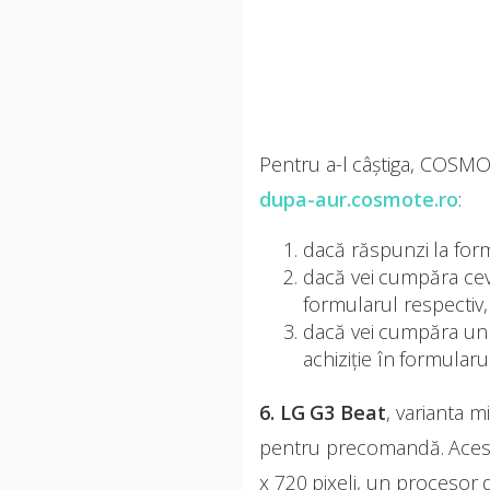
Pentru a-l câștiga, COSM
dupa-aur.cosmote.ro
:
dacă răspunzi la formu
dacă vei cumpăra cev
formularul respectiv,
dacă vei cumpăra un p
achiziție în formular
6. LG G3 Beat
, varianta m
pentru precomandă. Acesta
x 720 pixeli, un proces