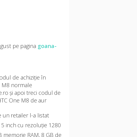
gust pe pagina
goana-
codul de achiziție în
One M8 normale
ro și apoi treci codul de
st HTC One M8 de aur
un retailer l-a listat
 5 inch cu rezoluție 1280
GB memorie RAM, 8 GB de