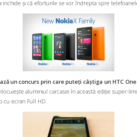
 va inchide și că eforturile se vor îndrepta spre telefoa
ază un concurs prin care puteți câștiga un HTC One
nlocuiește aluminiul carcasei în această ediție super-limit
 cu ecran Full HD.