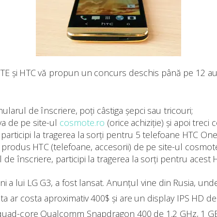
OTE și HTC vă propun un concurs deschis până pe 12 au
larul de înscriere, poți câstiga șepci sau tricouri;
a de pe site-ul
cosmote.ro
(orice achiziție) și apoi treci 
 participi la tragerea la sorți pentru 5 telefoane HTC 
rodus HTC (telefoane, accesorii) de pe site-ul cosmote.
ul de înscriere, participi la tragerea la sorți pentru ace
ini a lui LG G3, a fost lansat. Anunțul vine din Rusia, unde 
 ar costa aproximativ 400$ și are un display IPS HD de
or quad-core Qualcomm Snapdragon 400 de 1.2 GHz, 1 