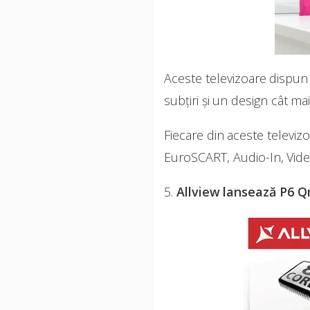
Aceste televizoare dispun
subțiri și un design cât ma
Fiecare din aceste televi
EuroSCART, Audio-In, Vide
5.
Allview lansează P6 Q