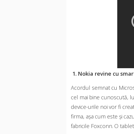
1. Nokia revine cu smar
Acordul semnat cu Microso
cel mai bine cunoscută, l
device-urile noi vor fi cre
firma, așa cum este și caz
fabricile Foxconn. O tabl