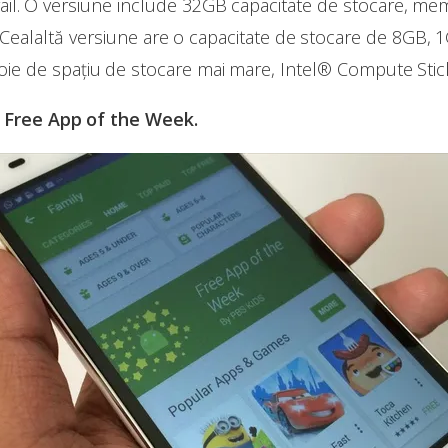
rail. O versiune include 32GB capacitate de stocare, m
 Cealaltă versiune are o capacitate de stocare de 8GB,
voie de spațiu de stocare mai mare, Intel® Compute Stick
 Free App of the Week.