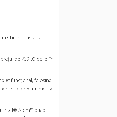
ecum Chromecast, cu
prețul de 739,99 de lei în
let funcțional, folosind
la periferice precum mouse
rul Intel® Atom™ quad-