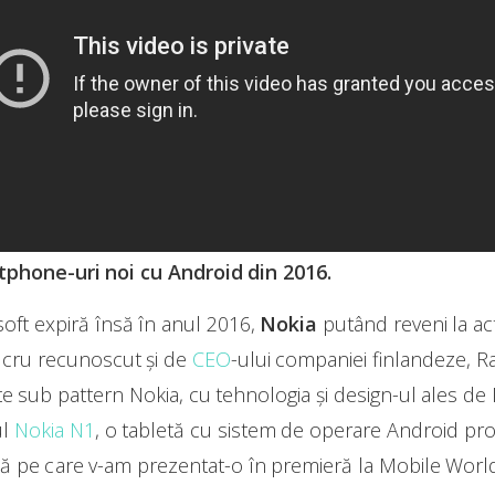
tphone-uri noi cu Android din 2016.
ft expiră însă în anul 2016,
Nokia
putând reveni la act
ucru recunoscut și de
CEO
-ului companiei finlandeze, Ra
ate sub pattern Nokia, cu tehnologia și design-ul ales de 
ul
Nokia N1
, o tabletă cu sistem de operare Android pr
etă pe care v-am prezentat-o în premieră la Mobile Wor