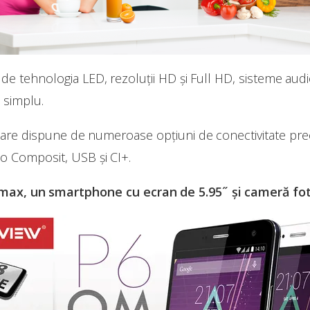
 de tehnologia LED, rezoluții HD și Full HD, sisteme au
i simplu.
zoare dispune de numeroase opțiuni de conectivitate p
o Composit, USB și CI+.
max, un smartphone cu ecran de 5.95˝ și cameră f