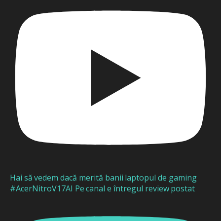
Hai să vedem dacă merită banii laptopul de gaming
#AcerNitroV17AI Pe canal e întregul review postat