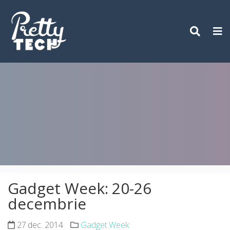
Skip
to
content
Gadget Week: 20-26
decembrie
27 dec. 2014
Gadget Week