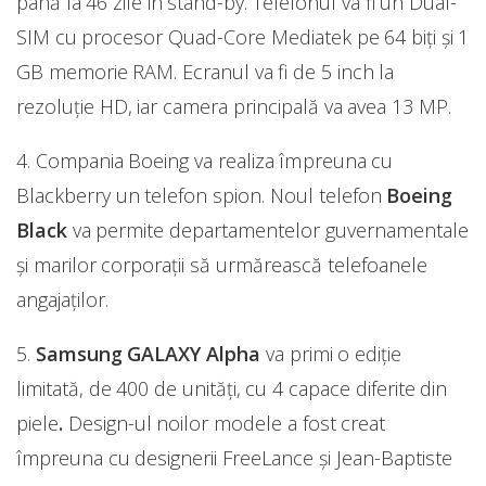
până la 46 zile in stand-by. Telefonul va fi un Dual-
SIM cu procesor Quad-Core Mediatek pe 64 biți și 1
GB memorie RAM. Ecranul va fi de 5 inch la
rezoluție HD, iar camera principală va avea 13 MP.
4. Compania Boeing va realiza împreuna cu
Blackberry un telefon spion. Noul telefon
Boeing
Black
va permite departamentelor guvernamentale
și marilor corporații să urmărească telefoanele
angajaților.
5.
Samsung GALAXY Alpha
va primi o ediție
limitată, de 400 de unități, cu 4 capace diferite din
piele
.
Design-ul noilor modele a fost creat
împreuna cu designerii FreeLance și Jean-Baptiste