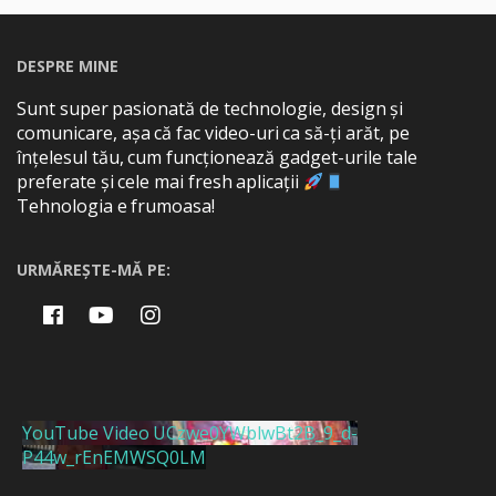
DESPRE MINE
Sunt super pasionată de technologie, design și
comunicare, așa că fac video-uri ca să-ți arăt, pe
înțelesul tău, cum funcționează gadget-urile tale
preferate și cele mai fresh aplicații
Tehnologia e frumoasa!
URMĂREȘTE-MĂ PE:
YouTube Video UCzwe0YWblwBt2B_9_d-
P44w_rEnEMWSQ0LM