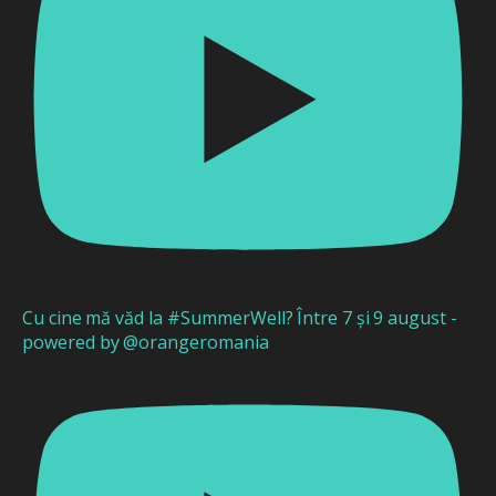
Cu cine mă văd la #SummerWell? Între 7 și 9 august -
powered by @orangeromania