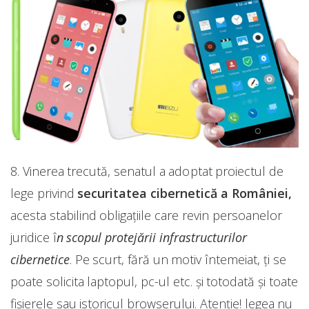
8. Vinerea trecută, senatul a adoptat proiectul de
lege privind
securitatea cibernetică a României,
acesta stabilind obligațiile care revin persoanelor
juridice î
n scopul protejării infrastructurilor
cibernetice
. Pe scurt, fără un motiv întemeiat, ți se
poate solicita laptopul, pc-ul etc. și totodată și toate
fișierele sau istoricul browserului. Atenție! legea nu