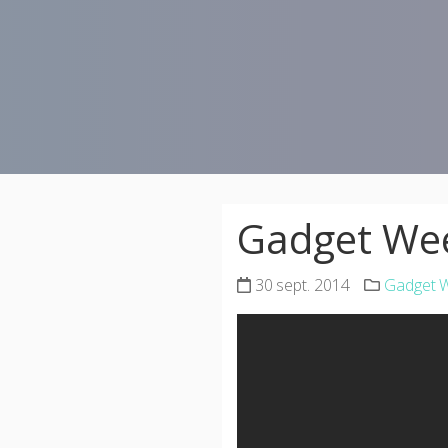
Gadget Wee
30 sept. 2014
Gadget 