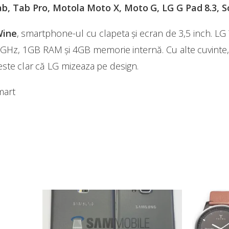
b, Tab Pro, Motola Moto X, Moto G, LG G Pad 8.3, So
Wine
, smartphone-ul cu clapeta și ecran de 3,5 inch. L
GHz, 1GB RAM și 4GB memorie internă. Cu alte cuvinte, s
ste clar că LG mizeaza pe design.