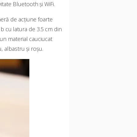
tate Bluetooth și WiFi.
meră de acțiune foarte
b cu latura de 3.5 cm din
r-un material cauciucat
, albastru și roșu.