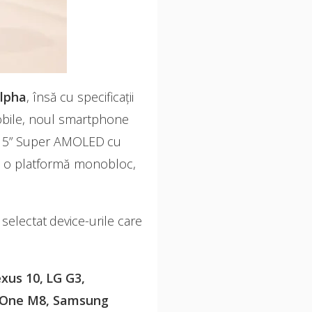
lpha
, însă cu specificații
obile, noul smartphone
e 5” Super AMOLED cu
e o platformă monobloc,
 selectat device-urile care
xus 10, LG G3,
i One M8, Samsung