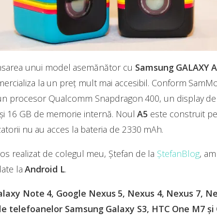
ansarea unui model asemănător cu
Samsung GALAXY A
ercializa la un preț mult mai accesibil. Conform SamM
 un procesor Qualcomm Snapdragon 400, un display d
 şi 16 GB de memorie internă. Noul
A5
este construit p
atorii nu au acces la bateria de 2330 mAh.
os realizat de colegul meu, Ștefan de la
ȘtefanBlog
, am
ate la
Android L
.
laxy Note 4, Google Nexus 5, Nexus 4, Nexus 7, Ne
 ale telefoanelor Samsung Galaxy S3, HTC One M7 ș