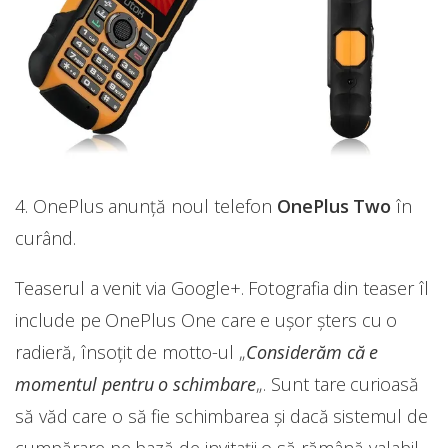
4. OnePlus anunță noul telefon
OnePlus Two
în
curând.
Teaserul a venit via Google+. Fotografia din teaser îl
include pe OnePlus One care e uşor şters cu o
radieră, însoţit de motto-ul „
Considerăm că e
momentul pentru o schimbare
„. Sunt tare curioasă
să văd care o să fie schimbarea și dacă sistemul de
cumpărare pe bază de invitații o să rămână valabil.