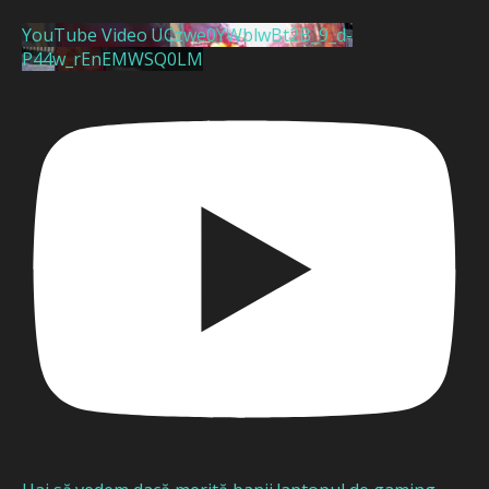
YouTube Video UCzwe0YWblwBt2B_9_d-
P44w_rEnEMWSQ0LM