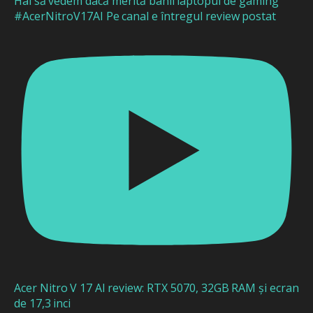
Hai să vedem dacă merită banii laptopul de gaming
#AcerNitroV17AI Pe canal e întregul review postat
Acer Nitro V 17 AI review: RTX 5070, 32GB RAM și ecran
de 17,3 inci