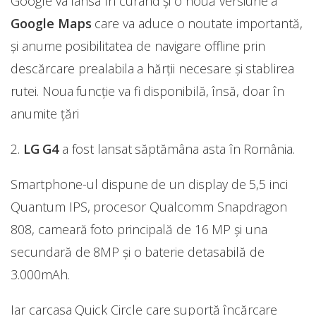
Google va lansa în curand și o nouă versiune a
Google Maps
care va aduce o noutate importantă,
și anume posibilitatea de navigare offline prin
descărcare prealabila a hărții necesare și stablirea
rutei. Noua funcție va fi disponibilă, însă, doar în
anumite țări
2.
LG G4
a fost lansat săptămâna asta în România.
Smartphone-ul dispune de un display de 5,5 inci
Quantum IPS, procesor Qualcomm Snapdragon
808, cameară foto principală de 16 MP și una
secundară de 8MP și o baterie detasabilă de
3.000mAh.
Iar carcasa Quick Circle care suportă încărcare