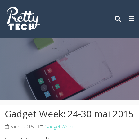
Skip
to
content
Gadget Week: 24-30 mai 2015
5 iun. 2015
Gadget Week