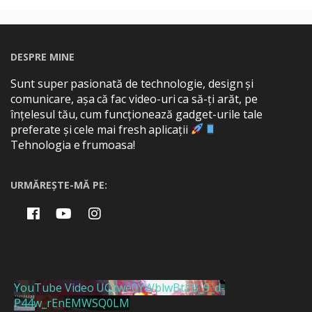
DESPRE MINE
Sunt super pasionată de technologie, design și
comunicare, așa că fac video-uri ca să-ți arăt, pe
înțelesul tău, cum funcționează gadget-urile tale
preferate și cele mai fresh aplicații
Tehnologia e frumoasa!
URMĂREȘTE-MĂ PE:
YouTube Video UCzwe0YWblwBt2B_9_d-
P44w_rEnEMWSQ0LM