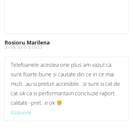
Rosioru Marilena
31/05/2016 la 09:53
Telefoanele acestea one plus am vazut ca
sunt foarte bune si cautate din ce in ce mai
mult…au si preturi accesibile…si sunt si cat de
cat ok ca si performanta.in concluzie raport
calitate -pret…e ok
Răspunde