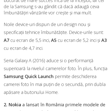
bucurat de mare succes încă de la început, iar cei
de la Samsung s-au gândit că dacă adaugă ceva
îmbunătățiri vânzările vor crește și mai mult.
Noile device-uri dispun de un design nou și
specificații tehnice îmbunătățite. Device-urile sunt:
A7
cu ecran de 5,5 inci,
A5
cu ecran de 5,2 inci și
A3
cu ecran de 4,7 inci.
Seria Galaxy A (2016) aduce si o performanță
superioară la nivelul camerelor foto. În plus, funcția
Samsung Quick Launch
permite deschiderea
camerei foto în mai puțin de o secundă, prin dubla
apăsare a butonului Home.
2. Nokia
a lansat în România primele modele de