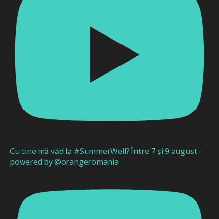
Cu cine mă văd la #SummerWell? Între 7 și 9 august -
powered by @orangeromania