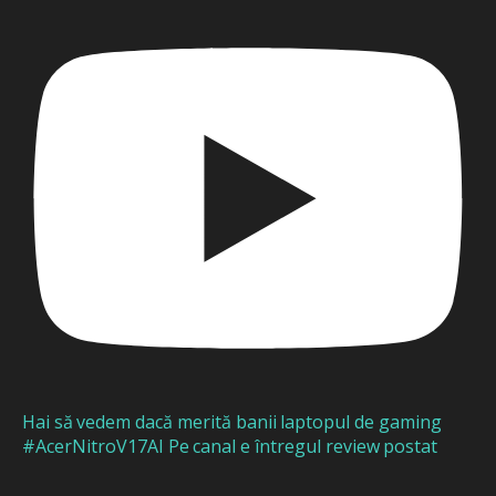
Hai să vedem dacă merită banii laptopul de gaming
#AcerNitroV17AI Pe canal e întregul review postat