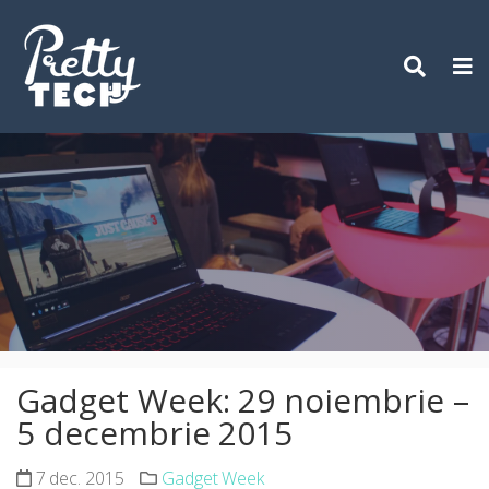
Skip
to
content
Gadget Week: 29 noiembrie –
5 decembrie 2015
7 dec. 2015
Gadget Week