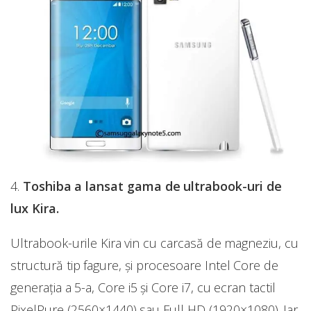
4.
Toshiba a lansat gama de ultrabook-uri de
lux Kira.
Ultrabook-urile Kira vin cu carcasă de magneziu, cu
structură tip fagure, și procesoare Intel Core de
generația a 5-a, Core i5 și Core i7, cu ecran tactil
PixelPure (2560×1440) sau Full HD (1920×1080). Iar