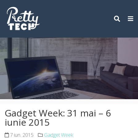
Skip
to
content
Gadget Week: 31 mai – 6
iunie 2015
7 iun. 2015
Gadget Week