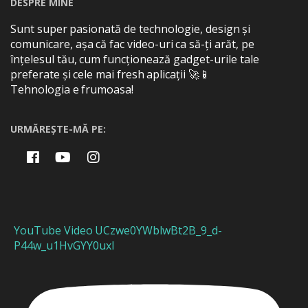
DESPRE MINE
Sunt super pasionată de technologie, design și
comunicare, așa că fac video-uri ca să-ți arăt, pe
înțelesul tău, cum funcționează gadget-urile tale
preferate și cele mai fresh aplicații 🚀📱
Tehnologia e frumoasa!
URMĂREȘTE-MĂ PE:
YouTube Video UCzwe0YWblwBt2B_9_d-
P44w_u1HvGYY0uxI