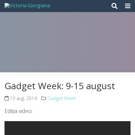
Skip
to
content
Gadget Week: 9-15 august
19 aug. 2014
Gadget Week
Ediția video: