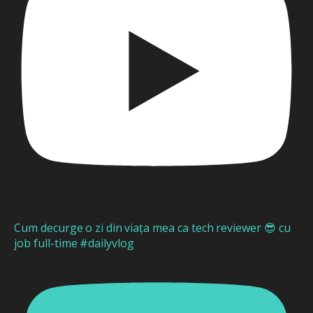
Cum decurge o zi din viața mea ca tech reviewer 😎 cu
job full-time #dailyvlog