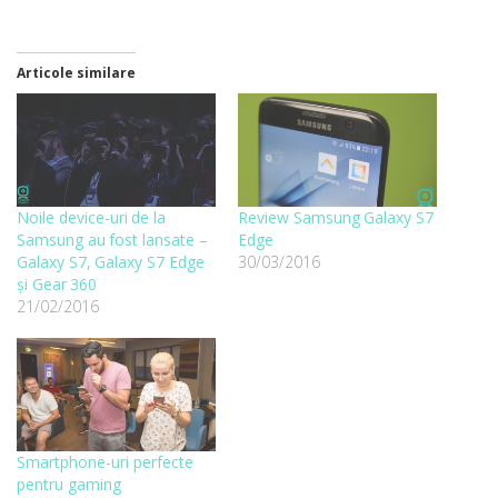
Articole similare
Noile device-uri de la
Review Samsung Galaxy S7
Samsung au fost lansate –
Edge
Galaxy S7, Galaxy S7 Edge
30/03/2016
și Gear 360
21/02/2016
Smartphone-uri perfecte
pentru gaming