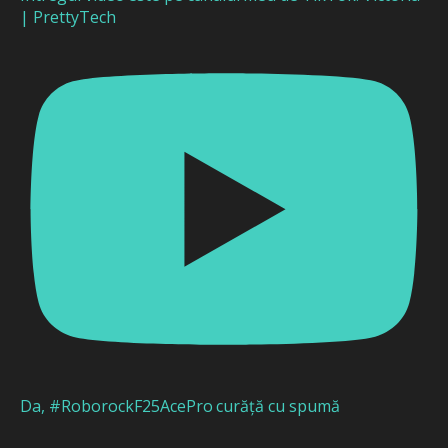
| PrettyTech
Da, #RoborockF25AcePro curăță cu spumă