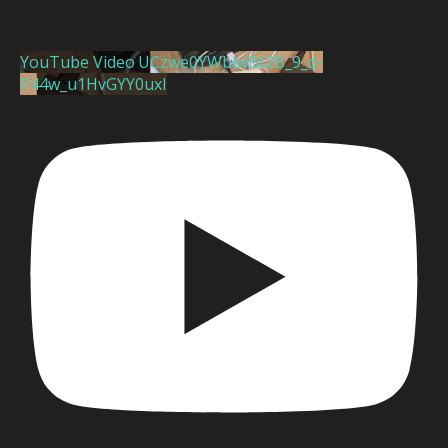
YouTube Video UCzwe0YWblwBt2B_9_d-
P44w_u1HvGYY0uxI