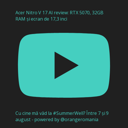
Acer Nitro V 17 AI review: RTX 5070, 32GB
RAM și ecran de 17,3 inci
Cu cine mă văd la #SummerWell? Între 7 și 9
august - powered by @orangeromania