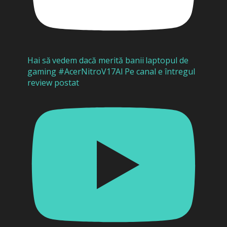
Hai să vedem dacă merită banii laptopul de
gaming #AcerNitroV17AI Pe canal e întregul
review postat