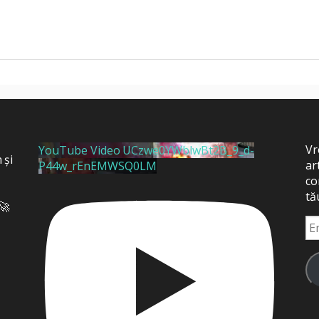
Vr
YouTube Video UCzwe0YWblwBt2B_9_d-
 și
ar
P44w_rEnEMWSQ0LM
,
co
tă
 🚀
Em
Ad