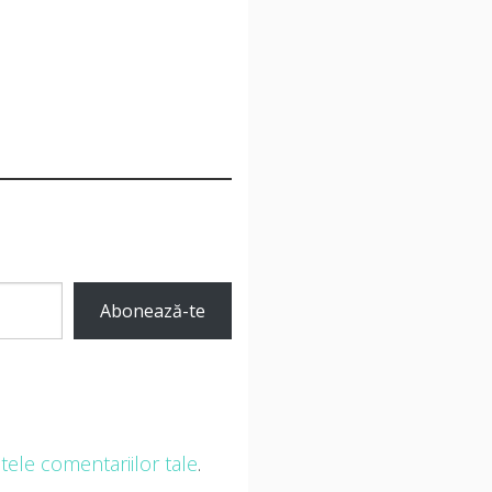
Abonează-te
ele comentariilor tale
.