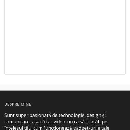
DESPRE MINE
Sunt super pasionată de technologie, design și
comunicare, așa că fac video-uri ca să-ți arăt, pe
înțelesul tău, cum funcționează gadget-urile tale