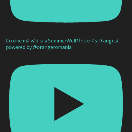
Cu cine mă văd la #SummerWell? Între 7 și 9 august -
powered by @orangeromania