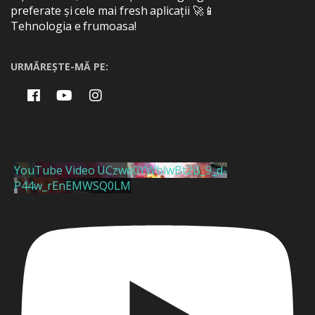
preferate și cele mai fresh aplicații 🚀📱
Tehnologia e frumoasa!
URMĂREȘTE-MĂ PE:
YouTube Video UCzwe0YWblwBt2B_9_d-
P44w_rEnEMWSQ0LM