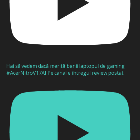
Hai să vedem dacă merită banii laptopul de gaming
#AcerNitroV17AI Pe canal e întregul review postat