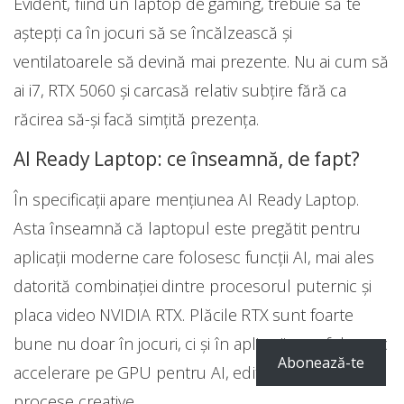
Evident, fiind un laptop de gaming, trebuie să te
aștepți ca în jocuri să se încălzească și
ventilatoarele să devină mai prezente. Nu ai cum să
ai i7, RTX 5060 și carcasă relativ subțire fără ca
răcirea să-și facă simțită prezența.
AI Ready Laptop: ce înseamnă, de fapt?
În specificații apare mențiunea AI Ready Laptop.
Asta înseamnă că laptopul este pregătit pentru
aplicații moderne care folosesc funcții AI, mai ales
datorită combinației dintre procesorul puternic și
placa video NVIDIA RTX. Plăcile RTX sunt foarte
bune nu doar în jocuri, ci și în aplicații care folosesc
Abonează-te
accelerare pe GPU pentru AI, editare, randare sau
procese creative.