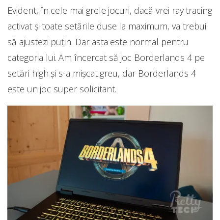
Evident, în cele mai grele jocuri, dacă vrei ray tracing
activat și toate setările duse la maximum, va trebui
să ajustezi puțin. Dar asta este normal pentru
categoria lui. Am încercat să joc Borderlands 4 pe
setări high și s-a mișcat greu, dar Borderlands 4
este un joc super solicitant.