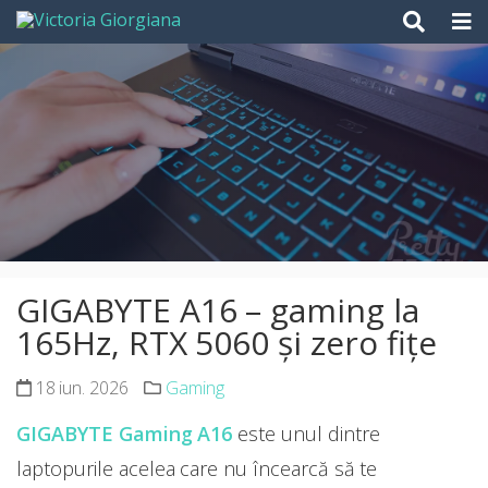
Skip
to
content
GIGABYTE A16 – gaming la
165Hz, RTX 5060 și zero fițe
18 iun. 2026
Gaming
GIGABYTE Gaming A16
este unul dintre
laptopurile acelea care nu încearcă să te