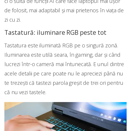
ci o suită de funcții AI care face laptopul mai ușor
de folosit, mai adaptabil și mai prietenos în viața de
zi cu zi.
Tastatură: iluminare RGB peste tot
Tastatura este iluminată RGB pe o singură zonă.
Iluminarea este utilă seara, în gaming, dar și când
lucrezi într-o cameră mai întunecată. E unul dintre
acele detalii pe care poate nu le apreciezi până nu
te trezești că tastezi parola greșit de trei ori pentru
că nu vezi tastele.