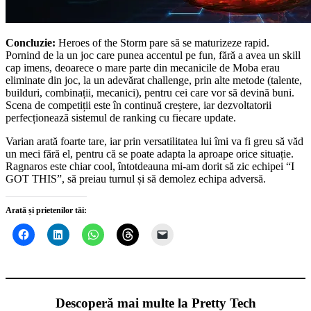
Concluzie:
Heroes of the Storm pare să se maturizeze rapid.
Pornind de la un joc care punea accentul pe fun, fără a avea un skill
cap imens, deoarece o mare parte din mecanicile de Moba erau
eliminate din joc, la un adevărat challenge, prin alte metode (talente,
builduri, combinații, mecanici), pentru cei care vor să devină buni.
Scena de competiții este în continuă creștere, iar dezvoltatorii
perfecționează sistemul de ranking cu fiecare update.
Varian arată foarte tare, iar prin versatilitatea lui îmi va fi greu să văd
un meci fără el, pentru că se poate adapta la aproape orice situație.
Ragnaros este chiar cool, întotdeauna mi-am dorit să zic echipei “I
GOT THIS”, să preiau turnul și să demolez echipa adversă.
Arată și prietenilor tăi:
Descoperă mai multe la Pretty Tech