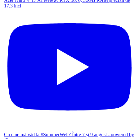
Acer Nitro V 17 AI review: RTX 5070, 32GB RAM și ecran de
17,3 inci
Cu cine mă văd la #SummerWell? Între 7 și 9 august - powered by