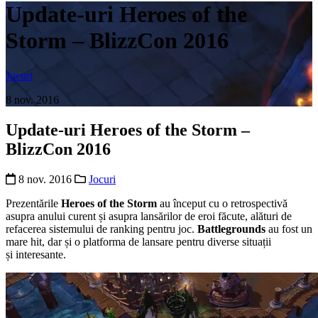
Update-uri Heroes of the
Storm – BlizzCon 2016
Jocuri
8 nov. 2016
Update-uri Heroes of the Storm –
BlizzCon 2016
8 nov. 2016
Jocuri
Prezentările
Heroes of the Storm
au început cu o retrospectivă
asupra anului curent și asupra lansărilor de eroi făcute, alături de
refacerea sistemului de ranking pentru joc.
Battlegrounds
au fost un
mare hit, dar și o platforma de lansare pentru diverse situații
și interesante.