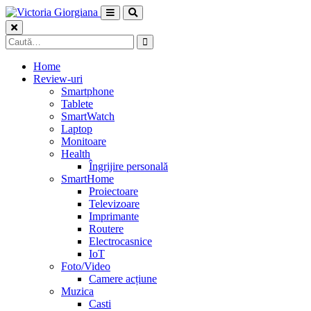
Skip
to
content
Caută
după:
Home
Review-uri
Smartphone
Tablete
SmartWatch
Laptop
Monitoare
Health
Îngrijire personală
SmartHome
Proiectoare
Televizoare
Imprimante
Routere
Electrocasnice
IoT
Foto/Video
Camere acțiune
Muzica
Casti