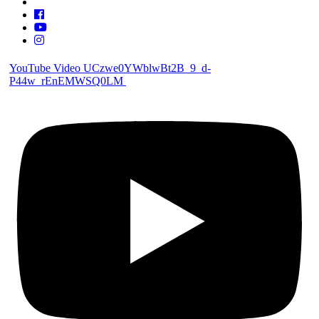
YouTube Video UCzwe0YWblwBt2B_9_d-
P44w_rEnEMWSQ0LM