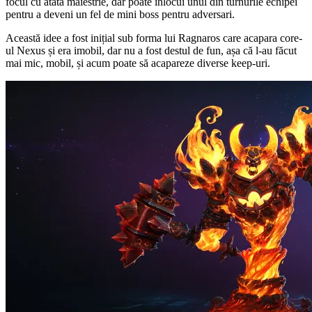
focul cu atâta măiestrie, dar poate înlocui unul din turnurile echipei
pentru a deveni un fel de mini boss pentru adversari.
Această idee a fost inițial sub forma lui Ragnaros care acapara core-
ul Nexus și era imobil, dar nu a fost destul de fun, așa că l-au făcut
mai mic, mobil, și acum poate să acapareze diverse keep-uri.