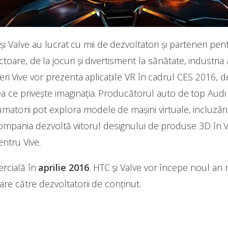
şi Valve au lucrat cu mii de dezvoltatori şi parteneri pe
oare, de la jocuri şi divertisment la sănătate, industria a
eri Vive vor prezenta aplicaţiile VR în cadrul CES 2016,
eea ce priveşte imaginaţia. Producătorul auto de top Audi
sumatorii pot explora modele de maşini virtuale, incluzân
mpania dezvoltă viitorul designului de produse 3D în V
ntru Vive.
ercială în
aprilie 2016
. HTC şi Valve vor începe noul an r
are către dezvoltatorii de conținut.