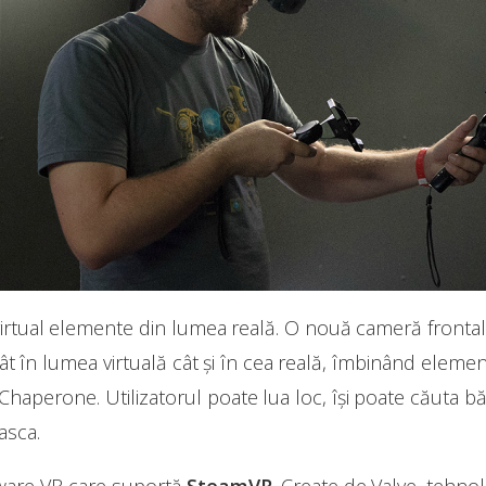
virtual elemente din lumea reală. O nouă cameră frontală
atât în lumea virtuală cât şi în cea reală, îmbinând elemen
 Chaperone. Utilizatorul poate lua loc, îşi poate căuta b
asca.
dware VR care suportă
SteamVR
. Create de Valve, tehno