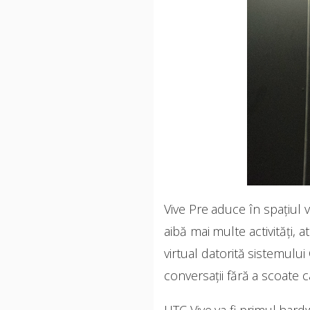
Vive Pre aduce în spațiul 
aibă mai multe activităţi, 
virtual datorită sistemului
conversaţii fără a scoate c
HTC Vive va fi primul har