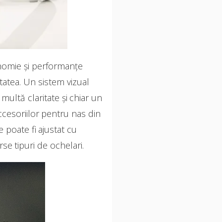
onomie şi performanţe
itatea. Un sistem vizual
ultă claritate şi chiar un
accesoriilor pentru nas din
e poate fi ajustat cu
se tipuri de ochelari.