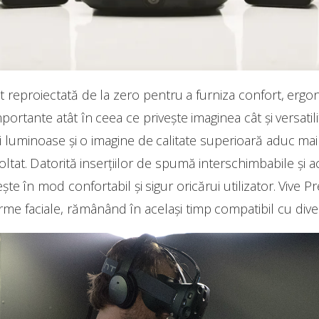
 reproiectată de la zero pentru a furniza confort, erg
portante atât în ceea ce priveşte imaginea cât şi versatil
luminoase şi o imagine de calitate superioară aduc mai m
oltat. Datorită inserţiilor de spumă interschimbabile şi 
eşte în mod confortabil şi sigur oricărui utilizator. Vive Pr
rme faciale, rămânând în acelaşi timp compatibil cu diver