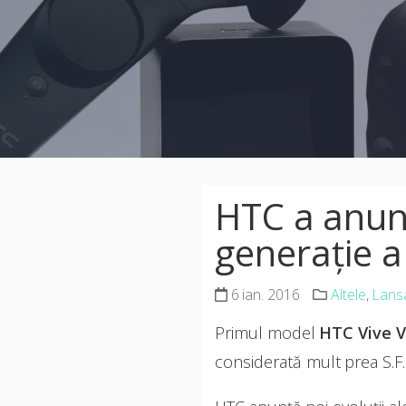
HTC a anunț
generaţie a
6 ian. 2016
Altele
,
Lans
Primul model
HTC Vive 
considerată mult prea S.F. 