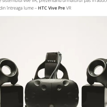
e sistemului Vive VR, prezentând următorul pas în aducere
din întreaga lume –
HTC Vive Pre
VR