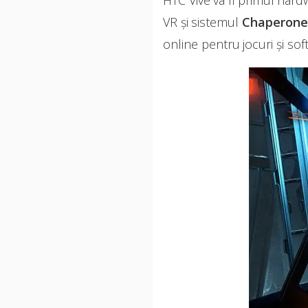
VR şi sistemul
Chaperon
online pentru jocuri şi so