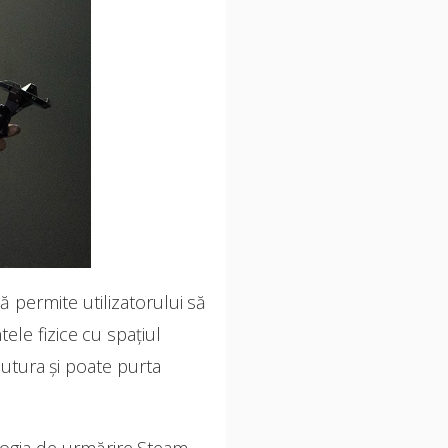
 permite utilizatorului să
tele fizice cu spaţiul
ăutura şi poate purta
logia de urmărire Steam