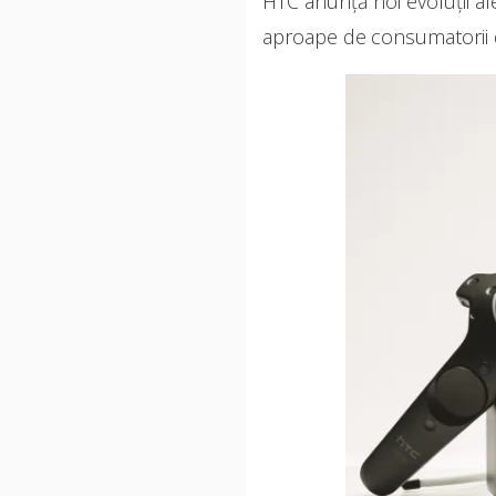
HTC anunță noi evoluţii al
aproape de consumatorii 