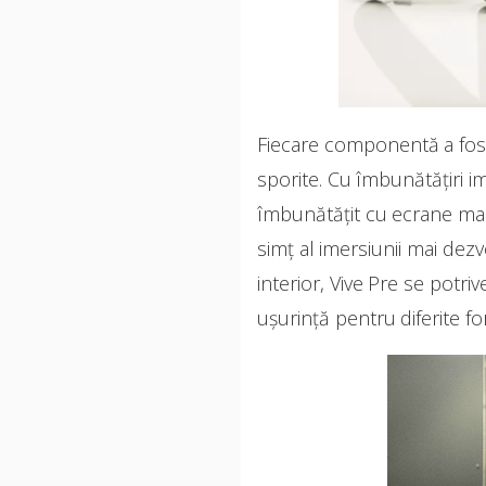
Fiecare componentă a fost
sporite. Cu îmbunătăţiri im
îmbunătăţit cu ecrane mai 
simţ al imersiunii mai dezv
interior, Vive Pre se potriv
uşurinţă pentru diferite fo