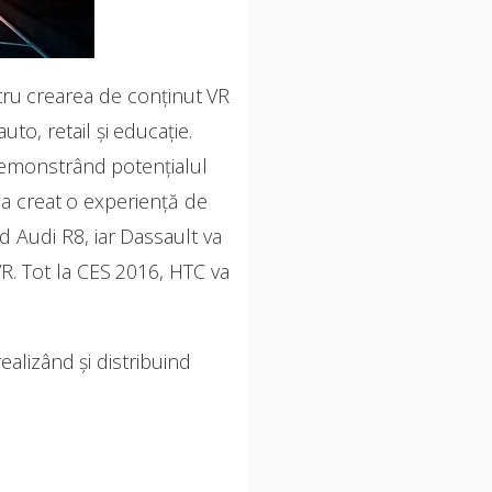
ntru crearea de conţinut VR
uto, retail şi educaţie.
 demonstrând potenţialul
 a creat o experienţă de
d Audi R8, iar Dassault va
R. Tot la CES 2016, HTC va
ealizând și distribuind