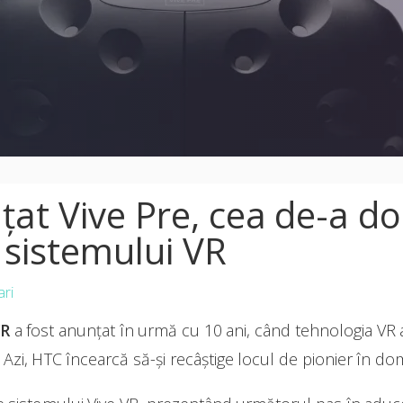
at Vive Pre, cea de-a d
 sistemului VR
ari
VR
a fost anunțat în urmă cu 10 ani, când tehnologia VR a
Azi, HTC încearcă să-și recâștige locul de pionier în domen